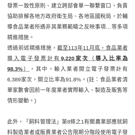
發票一致性原則、建立跨部會單一聯繫窗口，負責
協助排解各地方政府衛生局、各地區國稅局，於輔
導食品業者所遇非其業務範疇之反映事項…等多項
精進措施。
透過前述精進措施，
截至113年11月底，食品業者
導入電子發票計有
9,220家次
（
導入比率為
98.3%
）
，其中，輸入業者開立電子發票計有
6,389家次，開立比率為91.8%。(註：食品業者清
單家數會因前一年度業者實際輸入、製造及販售等
情形變動。)
此外，「飼料管理法」第8條之1有關農業部應就飼
料製造業者或販賣業者公告限期分階段使用電子發