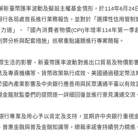
新臺幣匯率波動及擬設主權基金情形，於114年6月2
銀行各局處首長進行業務報告，並對於「選擇性信用管制
道」、「國內消費者物價(CPI)年增率114年第一
利弊分析與配套措施」巡察重點議題進行專案簡報。
眾生活的影響、新臺幣匯率波動對進出口貿易及物價影
法及專責機構等、貨幣政策執行成效、美國通過穩定幣法
於國內產業影響及中央銀行應善用與民眾溝通平臺以有效
楊金龍就監委們的提問逐一詳細回復並進行意見溝通交流
銀行專業及用心予以肯定及支持，並期許中央銀行重視
、普惠金融與普及金融知識等，總裁承諾會持續努力精進