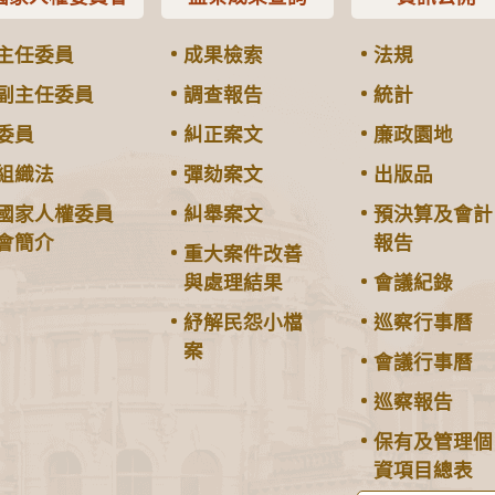
主任委員
成果檢索
法規
副主任委員
調查報告
統計
委員
糾正案文
廉政園地
組織法
彈劾案文
出版品
國家人權委員
糾舉案文
預決算及會計
會簡介
報告
重大案件改善
與處理結果
會議紀錄
紓解民怨小檔
巡察行事曆
案
會議行事曆
巡察報告
保有及管理個
資項目總表