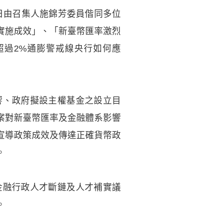
4日由召集人施錦芳委員偕同多位
實施成效」、「新臺幣匯率激烈
季超過2%通膨警戒線央行如何應
響、政府擬設主權基金之設立目
案對新臺幣匯率及金融體系影響
宣導政策成效及傳達正確貨幣政
。
金融行政人才斷鏈及人才補實議
。