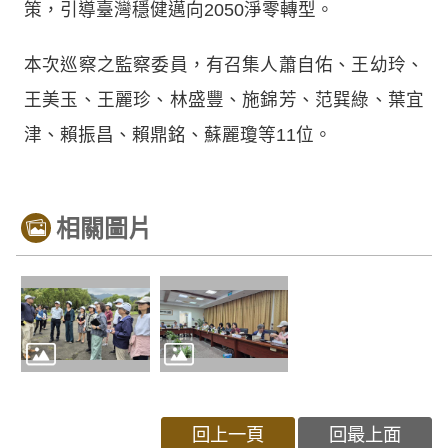
策，引導臺灣穩健邁向2050淨零轉型。
本次巡察之監察委員，有召集人蕭自佑、王幼玲、
王美玉、王麗珍、林盛豐、施錦芳、范巽綠、葉宜
津、賴振昌、賴鼎銘、蘇麗瓊等11位。
相關圖片
回上一頁
回最上面