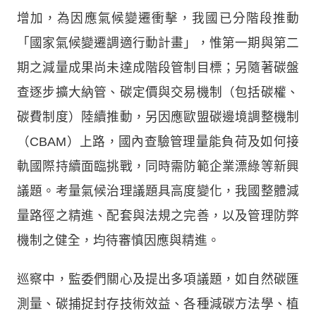
增加，為因應氣候變遷衝擊，我國已分階段推動
「國家氣候變遷調適行動計畫」，惟第一期與第二
期之減量成果尚未達成階段管制目標；另隨著碳盤
查逐步擴大納管、碳定價與交易機制（包括碳權、
碳費制度）陸續推動，另因應歐盟碳邊境調整機制
（CBAM）上路，國內查驗管理量能負荷及如何接
軌國際持續面臨挑戰，同時需防範企業漂綠等新興
議題。考量氣候治理議題具高度變化，我國整體減
量路徑之精進、配套與法規之完善，以及管理防弊
機制之健全，均待審慎因應與精進。
巡察中，監委們關心及提出多項議題，如自然碳匯
測量、碳捕捉封存技術效益、各種減碳方法學、植