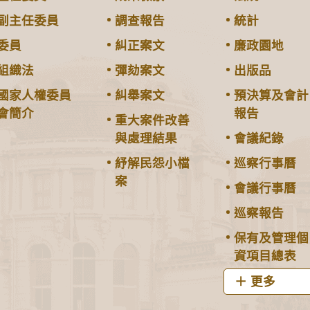
副主任委員
調查報告
統計
委員
糾正案文
廉政園地
組織法
彈劾案文
出版品
國家人權委員
糾舉案文
預決算及會計
會簡介
報告
重大案件改善
與處理結果
會議紀錄
紓解民怨小檔
巡察行事曆
案
會議行事曆
巡察報告
保有及管理個
資項目總表
更多