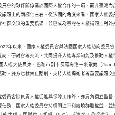
委員會的夥伴關係屬於國際人權合作的一環，而非臺灣內
政議題上的兩極化左右。從法國的角度來看，國家人權委
權社群交流的重要橋梁，並已成為臺灣在人權議題上對外
022年以來，國家人權委員會與法國國家人權諮詢委員會
互訪、研討會等交流，共同提升人權專業知能及推動人權
大使貝東、巴黎市副市長羅梅洛－米歇爾（Jean-Luc R
活動。雙方也就禁止酷刑、支持人權捍衛者等重要議題交
權委員會除負責人權促進與保障工作外，亦肩負獨立監督
要任務。國家人權委員會持續關注不利處境群體權益，並
的建構、國際勞工組織（ILO）《漁業工作公約》（