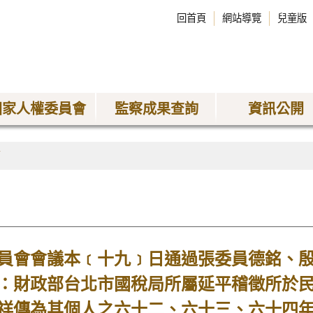
回首頁
網站導覽
兒童版
國家人權委員會
監察成果查詢
資訊公開
稿
會會議本﹝十九﹞日通過張委員德銘、殷
：財政部台北市國稅局所屬延平稽徵所於民
祥傳為其個人之六十二、六十三、六十四年