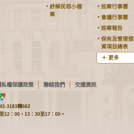
紓解民怨小檔
巡察行事曆
案
會議行事曆
巡察報告
保有及管理個
資項目總表
更多
隱私權保護政策
聯絡我們
交通資訊
1-3183轉662
2：00，13：30至17：00。