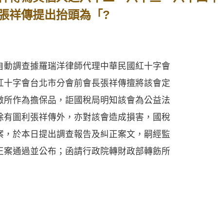
張祥傳提出抬頭為「?
動調查據羅瑞洋律師代理中華民國紅十字會
紅十字會台北市分會前會長張祥傳擅將該會定
徵所作為擔保品，詎國稅局明知該會為公益法
除有圖利張祥傳外，亦對該會造成損害，國稅
案，於本日提出調查報告及糾正案文，嗣經監
正案通過並公布；函請行政院轉財政部轉飭所