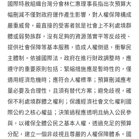
國際特赦組織台灣分會林仁惠理事長指出次預算大
幅刪減不僅對政府運作產生影響，對人權保障構成
嚴重威脅，最直接的受害者就是社會上不利處境群
體或弱勢族群，沒有足夠的資源落實平等反歧視、
提供社會保障等基本服務，造成人權倒退，衝擊民
主體制。依據國際法，政府在進行財政調整時，應
遵守的重要原則包括：緊縮措施應是暫時性的，僅
適用經濟危機時；應符合人權標準；預算刪減應考
量必要及合理性，且須有替代方案；避免歧視，確
保不利處境群體之權利；保護經濟社會文化權利國
際公約之核心權益；決策過程應透明且納入公民參
與，以確保全體公民之基本人權，透過充足的預算
分配，建立一個非歧視且尊嚴的人權保障體系。國