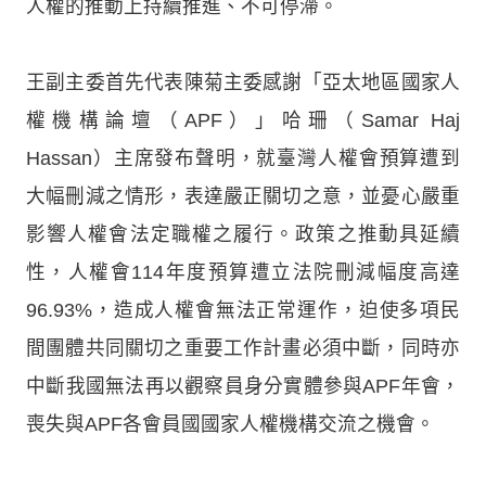
人權的推動上持續推進、不可停滯。
王副主委首先代表陳菊主委感謝「亞太地區國家人
權機構論壇（APF）」哈珊（Samar Haj
Hassan）主席發布聲明，就臺灣人權會預算遭到
大幅刪減之情形，表達嚴正關切之意，並憂心嚴重
影響人權會法定職權之履行。政策之推動具延續
性，人權會114年度預算遭立法院刪減幅度高達
96.93%，造成人權會無法正常運作，迫使多項民
間團體共同關切之重要工作計畫必須中斷，同時亦
中斷我國無法再以觀察員身分實體參與APF年會，
喪失與APF各會員國國家人權機構交流之機會。