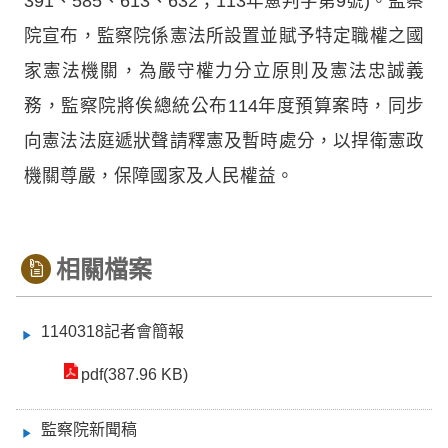
391、585、613、632；113年憲判字第9號)。監察
院宣布，監察院係憲法所設置並賦予特定職權之國
家憲法機關，為嚴守權力分立原則及憲法忠誠義
務，監察院將俟總統公布114年度預算案時，同步
向憲法法庭遞狀聲請釋憲及暫時處分，以捍衛憲政
機關尊嚴，保障國家及人民權益。
相關檔案
1140318記者會簡報
pdf(387.96 KB)
監察院新聞稿