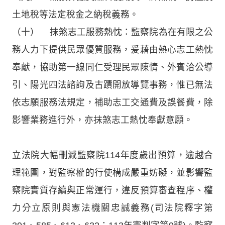
土地稅等法定稅金之納稅義務。
（十） 抹煞志工服務熱忱：監察院為在有限之公
務人力下提供民眾優質服務，爰藉由熱心志工熱忱
奉獻，協助第一線同仁受理民眾陳情、外賓洽公導
引、陽光四法諮詢及古蹟開放導覽事務，惟已無法
依志願服務法規定，補助志工交通費及誤餐費，除
影響業務進行外，亦抹煞志工熱忱奉獻意願。
立法院大幅刪減監察院114年度歲出預算，逾越合
理範圍，對監察權的行使構成嚴重妨礙，並影響監
察院實質存續與正常運行，違反預算審查程序、權
力分立原則與憲法機關忠誠義務(司法院釋字第