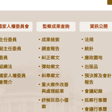
國家人權委員會
監察成果查詢
資訊公開
主任委員
成果檢索
法規
副主任委員
調查報告
統計
委員
糾正案文
廉政園地
組織法
彈劾案文
出版品
國家人權委員
糾舉案文
預決算及會計
會簡介
報告
重大案件改善
與處理結果
會議紀錄
紓解民怨小檔
巡察行事曆
案
會議行事曆