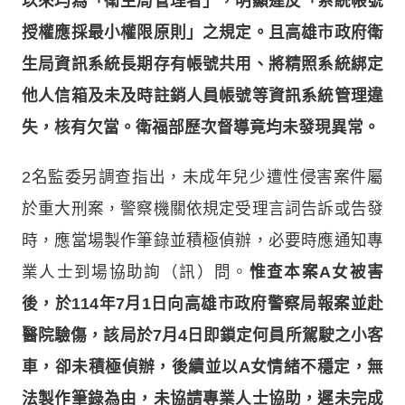
以來均為「衛生局管理者」，明顯違反「系統帳號
授權應採最小權限原則」之規定。且高雄市政府衛
生局資訊系統長期存有帳號共用、將精照系統綁定
他人信箱及未及時註銷人員帳號等資訊系統管理違
失，核有欠當。衛福部歷次督導竟均未發現異常。
2名監委另調查指出，未成年兒少遭性侵害案件屬
於重大刑案，警察機關依規定受理言詞告訴或告發
時，應當場製作筆錄並積極偵辦，必要時應通知專
業人士到場協助詢（訊）問。
惟查本案A女被害
後，於114年7月1日向高雄市政府警察局報案並赴
醫院驗傷，該局於7月4日即鎖定何員所駕駛之小客
車，卻未積極偵辦，後續並以A女情緒不穩定，無
法製作筆錄為由，未協請專業人士協助，遲未完成