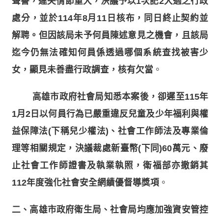
聲譽，違失情節重大，決議予以1次記2大過之行政
處分，並於114年8月11日核布，同日終止契約並
解聘。但因該局未予何員陳述意見之機會，且該局
迄今仍無法確知何員係透過哪個系統查找被害少
女，顯見未善盡行政調查，核有欠當
。
高雄市政府社會局知悉本案後，卻遲至115年
1月2日以何員行為已嚴重違反兒童及少年福利與權
益保障法(下稱兒少權法)、社會工作師法及專業倫
理等相關規定，決議裁處新臺幣(下同)60萬元、廢
止社會工作師證書及執業執照，衛福部亦撤銷其
112年度強化社會安全網績優督導獎項
。
二、高雄市政府衛生局、社會局均應加強資安管控