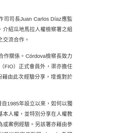
司長Juan Carlos Díaz應監
說，介紹瓜地馬拉人權檢察署之組
之交流合作。
關係。Córdova檢察長致力
FIO）正式會員外，渠亦擔任
期盼藉由此次經驗分享，增進對於
自1985年設立以來，如何以獨
基本人權，並特別分享在人權教
為或案例經驗。另該署亦藉由參