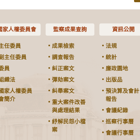
國家人權委員會
監察成果查詢
資訊公開
主任委員
成果檢索
法規
副主任委員
調查報告
統計
委員
糾正案文
廉政園地
組織法
彈劾案文
出版品
國家人權委員
糾舉案文
預決算及會計
會簡介
報告
重大案件改善
與處理結果
會議紀錄
紓解民怨小檔
巡察行事曆
案
會議行事曆