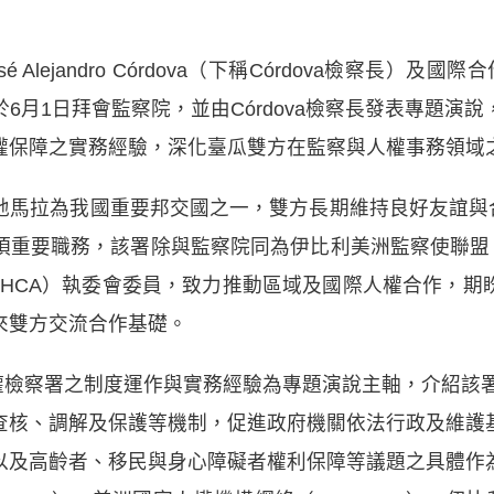
ejandro Córdova（下稱Córdova檢察長）及國際合作司
6月1日拜會監察院，並由Córdova檢察長發表專題演
權保障之實務經驗，深化臺瓜雙方在監察與人權事務領域
馬拉為我國重要邦交國之一，雙方長期維持良好友誼與合作
項重要職務，該署除與監察院同為伊比利美洲監察使聯盟（
DHCA）執委會委員，致力推動區域及國際人權合作，
來雙方交流合作基礎。
拉人權檢察署之制度運作與實務經驗為專題演說主軸，介紹該署
查核、調解及保護等機制，促進政府機關依法行政及維護
以及高齡者、移民與身心障礙者權利保障等議題之具體作