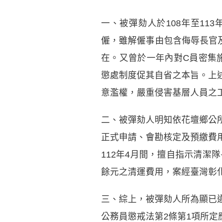
一、被彈劾人於108年至1
僱，雖解僱事由包含侮辱長官
在。又曾於一年內對C員密集施
懲處制度促其自省之本旨。上
意濫權，嚴重侵害基層人員之
二、被彈劾人明知依花壇鄉公
正式申請、會勘核定及預繳費
112年4月間，擅自指示清潔
餘元之清運費用，案經臺灣彰
三、綜上，被彈劾人所為顯已
公務員懲戒法第2條第1項所