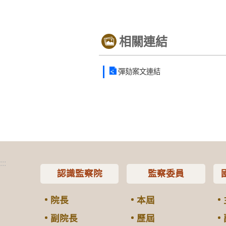
相關連結
彈劾案文連結
:::
認識監察院
監察委員
院長
本屆
副院長
歷屆