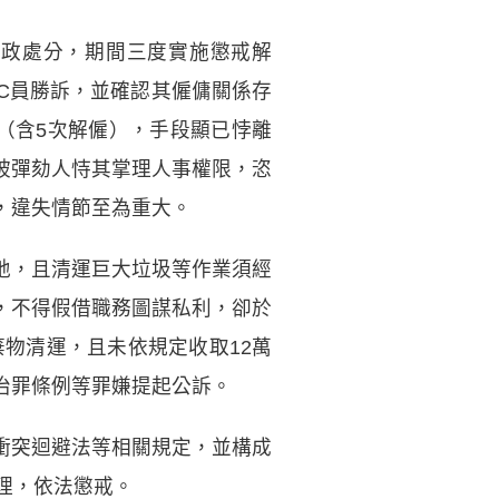
行政處分，期間三度實施懲戒解
C員勝訴，並確認其僱傭關係存
處（含5次解僱），手段顯已悖離
被彈劾人恃其掌理人事權限，恣
，違失情節至為重大。
地，且清運巨大垃圾等作業須經
，不得假借職務圖謀私利，卻於
棄物清運，且未依規定收取12萬
治罪條例等罪嫌提起公訴。
衝突迴避法等相關規定，並構成
理，依法懲戒。