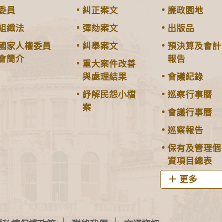
委員
糾正案文
廉政園地
組織法
彈劾案文
出版品
國家人權委員
糾舉案文
預決算及會計
會簡介
報告
重大案件改善
與處理結果
會議紀錄
紓解民怨小檔
巡察行事曆
案
會議行事曆
巡察報告
保有及管理個
資項目總表
更多