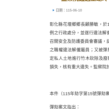
日期：115-06-10
彰化縣花壇鄉鄉長顧勝敏，於1
例之行政處分，並遂行違法解僱
召開安全及防護委員會審議，
之職權違法解僱屬員；又被彈
定私人土地進行竹木砍除及廢
損失，核有重大違失。監察院於
本件（115年劾字第15號彈劾
彈劾案文指出：