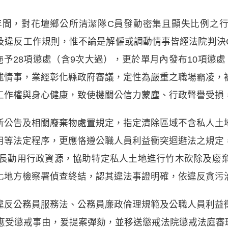
13年間，對花壇鄉公所清潔隊C員發動密集且顯失比例之
及違反工作規則，惟不論是解僱或調動情事皆經法院判決
予28項懲處（含9次大過），更於單月內發布10項懲
述情事，業經彰化縣政府審議，定性為嚴重之職場霸凌，
工作權與身心健康，致使機關公信力蒙塵、行政聲譽受損
所公告及相關廢棄物處置規定，指定清除區域不含私人土
用等法定程序，更應恪遵公職人員利益衝突迴避法之規定
隊長動用行政資源，協助特定私人土地進行竹木砍除及廢
化地方檢察署偵查終結，認其違法事證明確，依違反貪污
違反公務員服務法、公務員廉政倫理規範及公職人員利益
定應受懲戒事由，爰提案彈劾，並移送懲戒法院懲戒法庭審