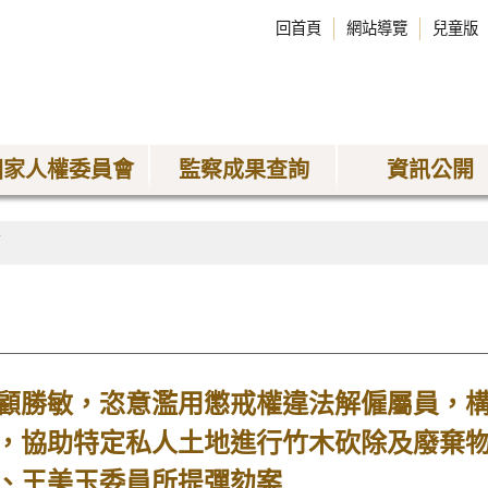
回首頁
網站導覽
兒童版
國家人權委員會
監察成果查詢
資訊公開
稿
顧勝敏，恣意濫用懲戒權違法解僱屬員，
，協助特定私人土地進行竹木砍除及廢棄
、王美玉委員所提彈劾案