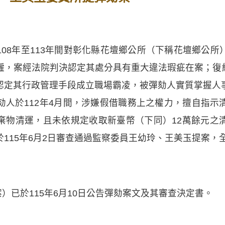
08年至113年間對彰化縣花壇鄉公所（下稱花壇鄉公
，案經法院判決認定其處分具有重大違法瑕疵在案；復經彰
認定其行政管理手段成立職場霸凌，被彈劾人實質掌握人
劾人於112年4月間，涉嫌假借職務上之權力，擅自指示
棄物清運，且未依規定收取新臺幣（下同）12萬餘元之
115年6月2日審查通過監察委員王幼玲、王美玉提案，
案）已於115年6月10日公告彈劾案文及其審查決定書。