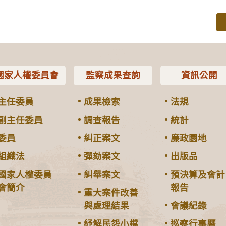
國家人權委員會
監察成果查詢
資訊公開
主任委員
成果檢索
法規
副主任委員
調查報告
統計
委員
糾正案文
廉政園地
組織法
彈劾案文
出版品
國家人權委員
糾舉案文
預決算及會計
會簡介
報告
重大案件改善
與處理結果
會議紀錄
紓解民怨小檔
巡察行事曆