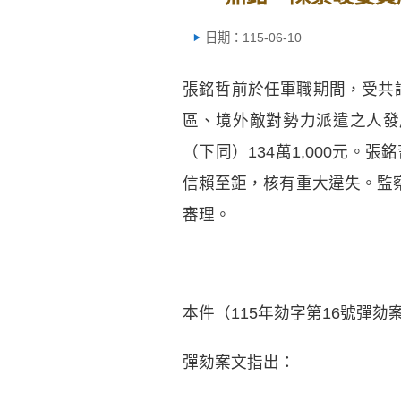
日期：115-06-10
張銘哲前於任軍職期間，受共
區、境外敵對勢力派遣之人發展
（下同）134萬1,000元
信賴至鉅，核有重大違失。監察
審理。
本件（115年劾字第16號彈劾
彈劾案文指出：