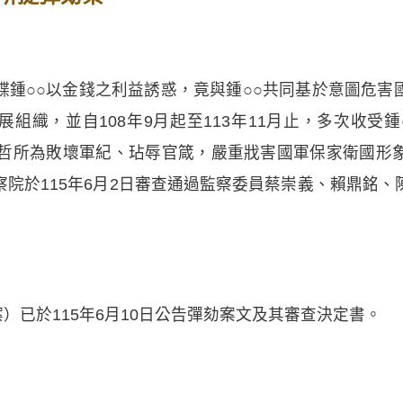
諜鍾○○以金錢之利益誘惑，竟與鍾○○共同基於意圖危害
組織，並自108年9月起至113年11月止，多次收受
。張銘哲所為敗壞軍紀、玷辱官箴，嚴重戕害國軍保家衛國
院於115年6月2日審查通過監察委員蔡崇義、賴鼎銘
案）已於115年6月10日公告彈劾案文及其審查決定書。