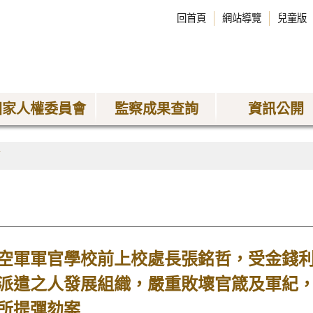
回首頁
網站導覽
兒童版
國家人權委員會
監察成果查詢
資訊公開
稿
空軍軍官學校前上校處長張銘哲，受金錢
派遣之人發展組織，嚴重敗壞官箴及軍紀
所提彈劾案