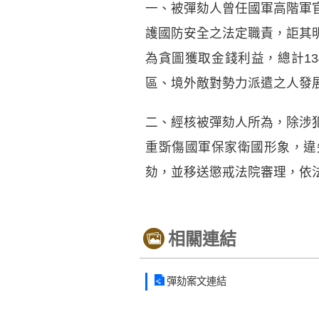
一、被彈劾人曾任國軍高階軍
護國防安全之法定職責，詎其
為貪圖獲取金錢利益，總計13
區、境外敵對勢力派遣之人發
二、經核被彈劾人所為，除涉
重斲傷國軍保家衛國形象，違
劾，並移送懲戒法院審理，依
相關連結
彈劾案文連結