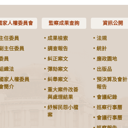
國家人權委員會
監察成果查詢
資訊公開
主任委員
成果檢索
法規
副主任委員
調查報告
統計
委員
糾正案文
廉政園地
組織法
彈劾案文
出版品
國家人權委員
糾舉案文
預決算及會計
會簡介
報告
重大案件改善
與處理結果
會議紀錄
紓解民怨小檔
巡察行事曆
案
會議行事曆
巡察報告