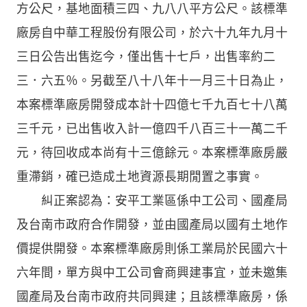
方公尺，基地面積三四、九八八平方公尺。該標準
廠房自中華工程股份有限公司，於六十九年九月十
三日公告出售迄今，僅出售十七戶，出售率約二
三．六五％。另截至八十八年十一月三十日為止，
本案標準廠房開發成本計十四億七千九百七十八萬
三千元，已出售收入計一億四千八百三十一萬二千
元，待回收成本尚有十三億餘元。本案標準廠房嚴
重滯銷，確已造成土地資源長期閒置之事實。
糾正案認為：安平工業區係中工公司、國產局
及台南市政府合作開發，並由國產局以國有土地作
價提供開發。本案標準廠房則係工業局於民國六十
六年間，單方與中工公司會商興建事宜，並未邀集
國產局及台南市政府共同興建；且該標準廠房，係