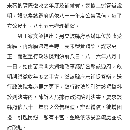
未審酌實際徵收之年度及補償費，逕據上述答辯說
明，誤以為該縣府係依八十一年度公告現值，每平
方公尺七、八七五元辦理補償。
糾正案文並指出：另查該縣府承辦單位於收受
訴願、再訴願決定書時，竟未發覺錯誤，謀求更
正，而遲至行政法院判決前八日，八十六年八月十
一日，始由苗栗縣大湖地政事務所函報該縣府，敘
明誤繕徵收年度之事實，然該縣府未補提答辯，送
行政法院為必要之更正，致行政法院引述該項資料
於判決書內，陳訴人乃據行政法院判決書，要求該
縣府依八十一年度之公告現值，辦理補償，徒增困
擾，引起民怨，顯有不當，亟應依法妥為疏處並檢
討改進。