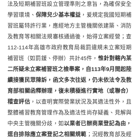
法及短期補習班設立管理準則之意旨，為確保安全
學習環境、
保障兒少基本權益
，爰規定我國短期補
習班屬特許行業，應經地方主管機關依建築、消防
及教育等相關法規審核通過後，始得立案經營；查
112-114年高雄市政府教育局裁罰違規未立案短期
補習班（如罰鍰、停辦）共計45件，
惟針對轄內某
二所疑未立案補習班之檢舉案，自113年9月間起陸
續接獲民眾陳訴，函文多次往返，仍未依法令及教
育部相關函釋辦理，復未積極進行實地（或聯合）
稽查評估
，以查明實際營業狀況及其適法性外，且
整體補習教育管理作為及適法性尚存疑義、見解與
中央主管機關分歧，如
以業者已辦商業登記為由，
逕自排除應立案登記之相關規範
；況經教育部及經