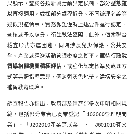
果顯示，鑒於各類新興活動界定模糊，
部分型態難
以直接適用
，或採部分課程拆分、不同辦理名義等
疑似規避情事，實務顯難僅就上述要件逕行認定、
查核或予以處分，
衍生執法窒礙
；此外，個案聯合
稽查形式亦屬困難，同時涉及兒少保護、公共安
全、產業或經濟活動管理密度之衡平，
亟待行政院
督導相關機關積極評估
，或強化認定標準及處理方
式等具體指導意見，俾消弭灰色地帶，建構安全之
補習教育環境。
調查報告亦指出，教育部及經濟部多次申明相關規
範，包括部分業者已商業登記「I103060管理顧問
業」、「J202010產業育成業」、「J601010藝文