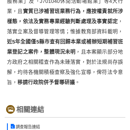
服務業」及「J701040休閒活動場館業」等4大行
業，且
實質已涉補習班業務行為，應按權責就所涉
樣態，依法及實務專業經驗判斷處理及事實認定
，
落實立案及督導管理等情；惟據教育部資料載明，
近5年全國僅5縣市查有回歸本業或補辦短期補習班
業登記之案件，整體現況未明
，且本案顯示部分地
方政府之相關稽查作為未臻落實，對於法規尚存誤
解，均待各機關積極查察及強化宣導，俾符法令意
旨，
移請行政院併予督導研議
。
相關連結
調查報告連結