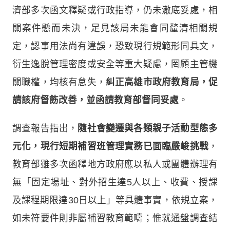
濟部多次函文釋疑或行政指導，仍未澈底妥處，相
關案件懸而未決，足見該局未能會同釐清相關規
定，認事用法尚有違誤，恐致現行規範形同具文，
衍生逸脫管理密度或安全等重大疑慮，罔顧主管機
關職權，均核有怠失，
糾正高雄市政府教育局，促
請該府督飭改善，並函請教育部督同妥處
。
調查報告指出，
隨社會變遷與各類親子活動型態多
元化，現行短期補習班管理實務已面臨嚴峻挑戰
，
教育部雖多次函釋地方政府應以私人或團體辦理有
無「固定場址、對外招生達5人以上、收費、授課
及課程期限達30日以上」等具體事實，依規立案，
如未符要件則非屬補習教育範疇；惟就通盤調查結