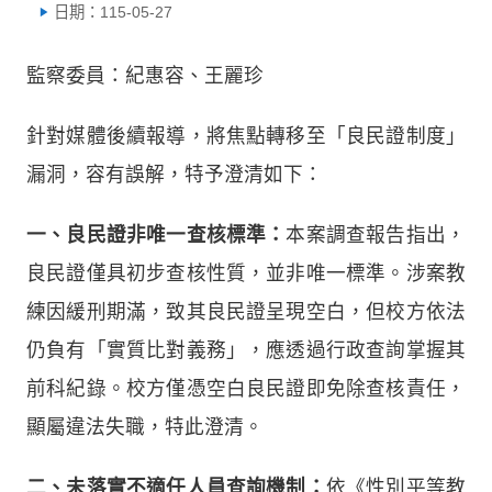
日期：115-05-27
監察委員：紀惠容、王麗珍
針對媒體後續報導，將焦點轉移至「良民證制度」
漏洞，容有誤解，特予澄清如下：
一、良民證非唯一查核標準：
本案調查報告指出，
良民證僅具初步查核性質，並非唯一標準。涉案教
練因緩刑期滿，致其良民證呈現空白，但校方依法
仍負有「實質比對義務」，應透過行政查詢掌握其
前科紀錄。校方僅憑空白良民證即免除查核責任，
顯屬違法失職，特此澄清。
二、未落實不適任人員查詢機制：
依《性別平等教