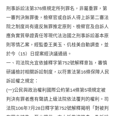
刑事訴訟法第376條規定所列罪名，非屬重罪，第
一審判決無罪後，檢察官或自訴人得上訴第二審法
院之制度尚有違反無罪推定原則、檢察官及自訴人
應負實質舉證責任等現代法治國之刑事訴訟基本原
則等情乙案，經監委王美玉、仉桂美自動調查，並
於今（15）日提案經決議通過。
一、司法院允宜依據釋字第752號解釋意旨，審慎
研議檢討相關訴訟制度，以符憲法第16條保障人民
訴訟權之規定：
(一)公民與政治權利國際公約第14條第5項規定被
判決有罪者應有聲請上級法院依法覆判的權利。司
法院106年7月28日釋字第752號解釋揭明「對被判