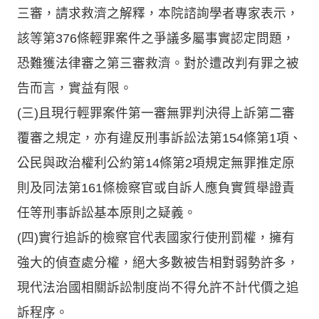
三審，請求救濟之解釋，本院諮詢學者專家表示，
該等第376條輕罪案件之爭議多屬事實認定問題，
恐難獲法律審之第三審救濟。對於遭改判有罪之被
告而言，實益有限。
(三)且現行輕罪案件第一審無罪判決得上訴第二審
覆審之規定，亦有違反刑事訴訟法第154條第1項、
公民與政治權利公約第14條第2項規定無罪推定原
則及同法第161條檢察官或自訴人應負實質舉證責
任等刑事訴訟基本原則之疑義。
(四)實行追訴的檢察官代表國家行使刑罰權，擁有
強大的偵查處分權，絕大多數被告相對弱勢許多，
現代法治國相關訴訟制度尚不得允許不計代價之追
訴程序。