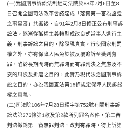
(一)我國刑事訴訟法制經司法院於88年7月6日至8
日召開全國司法改革會議達成「落實第一審為堅強
之事實審」共識後，自91年2月8日修正公布刑事訴
訟法，逐漸從職權主義轉型成改良式當事人進行主
義，刑事訴訟之目的，除發現真實，行使國家刑罰
權之外，亦有保障人民免於被反覆追訴至獲判有
罪，陷於長期間時而無罪時而有罪判決之焦慮及不
安的風險及折磨之目的，此實乃現代法治國刑事訴
訟之目的，亦為我國憲法第16條規定保障人民訴訟
權之真義。
(二)司法院106年7月28日釋字第752號有關刑事訴
訟法第376條第1款及第2款所列罪名案件，第二審
判決撤銷第一審無罪判決，改判有罪時，得上訴第