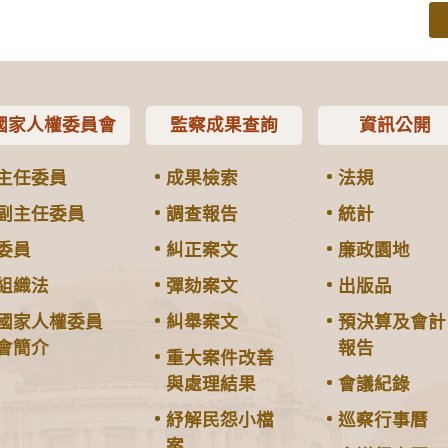
國家人權委員會
監察成果查詢
資訊公開
主任委員
成果檢索
法規
副主任委員
調查報告
統計
委員
糾正案文
廉政園地
組織法
彈劾案文
出版品
國家人權委員
糾舉案文
預決算及會計
會簡介
報告
重大案件改善
與處理結果
會議紀錄
紓解民怨小檔
巡察行事曆
案