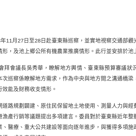
3年11月27日至28日赴臺東縣巡察，並實地視察交通部
情形，及池上鄉公所有機農業推廣情形。此行並安排於池
議會拜會議長吳秀華，瞭解地方輿情、臺東縣預算審議狀
本次巡察係瞭解地方需求，作為中央與地方間之溝通橋梁
行效能及財務收支情形。
網道路規劃闢建、原住民保留地土地使用、測量人力與經
港漁產行銷等議題提出多項建言。委員對於臺東縣近年整
業、醫療、重大公共建設等面向逐年進步，與獲得多項施