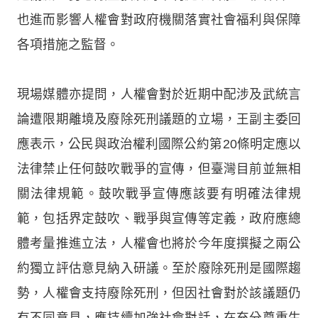
也進而影響人權會對政府機關落實社會福利與保障
各項措施之監督。
現場媒體亦提問，人權會對於近期中配涉及武統言
論遭限期離境及廢除死刑議題的立場，王副主委回
應表示，公民與政治權利國際公約第20條明定應以
法律禁止任何鼓吹戰爭的宣傳，但臺灣目前並無相
關法律規範。鼓吹戰爭宣傳應該要有明確法律規
範，包括界定鼓吹、戰爭與宣傳等定義，政府應總
體考量推進立法，人權會也將於今年度撰擬之兩公
約獨立評估意見納入研議。至於廢除死刑是國際趨
勢，人權會支持廢除死刑，但因社會對於該議題仍
有不同意見，應持續加強社會對話，在充分尊重生