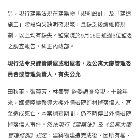
另，現行建築法規在建築物「規劃設計」及「建造
施工」階段均欠缺明確規範，且缺乏後續維修規
劃，以上均有缺失。監察院於9月16日通過3位監委
之調查報告，糾正內政部。
現行法令只課責購屋或租屋者，及公寓大廈管理委
員會或管理負責人，有失公允
田秋堇、張菊芳、林盛豐 監委調查發現，十餘年
來，媒體陸續報導大樓外牆磁磚飾材掉落傷人、甚
至造成死亡，本案調查期間，仍不時傳出外牆磁磚
掉落傷人事件。然
依現行《建築法》及《公寓大廈
管理條例》規定
，建築物建造完成後，因所有權、