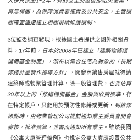
大多只保固1~2年，有的甚至交屋後即結束營業、
再無保固，為保障消費者權責及公共安全，主管機
關確宜儘速建立相關後續維護機制
。
3位監委調查發現，根據國土署提供之國外相關資
料，17年前，
日本於2008年已建立「建築物修繕
儲備基金制度」，頒布以集合住宅為對象的「長期
修繕計畫製作指導方針」
，開發商銷售房屋就得請
建築師或物業管理計算，除一般管理費，
也要估算
30年以上的「修繕儲備基金」金額與收費標準
，存
在特定帳戶，只能用於預防性修繕或更新，
到維修
節點時，由物業管理公司提前通知業主委員會開會
審核，批准預算，並書面通知所有業主
。雖然我國
《公寓大廈管理條例》也規定公寓大廈應設置公共