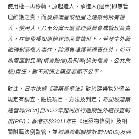
使用權一再移轉，原起造人、承造人(建商)即無管
理維護之責，而
後續購屋或租屋之建築物所有權
人、使用人，乃至公寓大廈管理委員會或管理負責
人，在無從獲知原始建造品質情形下，若發生外牆
磁磚剝落傷人事件，除須負維護管理責任外，尚可
能需面對民事(損害賠償)及刑事(過失傷害、公共危
險)責任，對不知情之購屋者顯不公平
。
對此，
日本依據《建築基準法》
對於建築物外壁業
規定有調查、點檢項目、方法及判定；
新加坡建築
建管局(BCA)自2022年起則推行週期性外牆檢查制
度(PFI)
；
香港亦於2011年
由《建築物條例》及相
關附屬法例監管，並
透過強制驗樓計劃(MBIS)及強