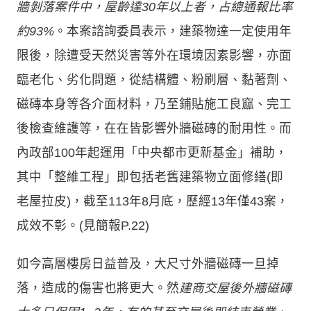
牆剝落案件中，屋齡達30年以上者，占總通報比率
約93%
。本案諮詢委員表示，建築物達一定使用年
限後，除遭受天然災害等外在環境因素影響，亦面
臨老化、劣化問題，從結構體、粉刷層、黏著劑、
磁磚本身等各介面材料，乃至鋪貼施工良窳、完工
後檢查維護等，在在皆影響外牆磁磚的耐用性。而
內政部100年起運用「中央都市更新基金」補助，
其中「整維工程」即包括老舊建築物立面修繕(即
老屋拉皮)，截至113年8月底，歷經13年僅43案，
成效不彰。(見簡報P.22)
如今高層樓房日益普及，大尺寸外牆磁磚一旦掉
落，造成的傷害也將更大。然
建商交屋後外牆磁磚