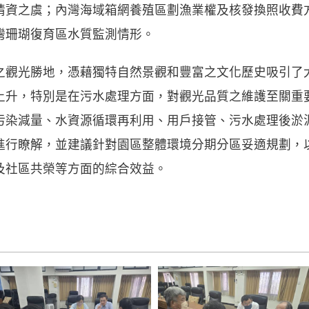
情資之虞；內灣海域箱網養殖區劃漁業權及核發換照收費
灣珊瑚復育區水質監測情形。
之觀光勝地，憑藉獨特自然景觀和豐富之文化歷史吸引了
上升，特別是在污水處理方面，對觀光品質之維護至關重
污染減量、水資源循環再利用、用戶接管、污水處理後淤
進行瞭解，並建議針對園區整體環境分期分區妥適規劃，
及社區共榮等方面的綜合效益。