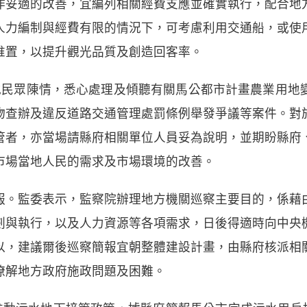
作妥適的改善，宜編列相關經費支應並確實執行，配合地
人力編制與經費有限的情況下，可考慮利用交通船，或使
堆置，以提升觀光品質及創造回客率。
地民眾陳情，悉心處理及傾聽有關馬公都市計畫農業用地
物查辦及違反道路交通管理處罰條例舉發爭議等案件。對
管者，亦當場請縣府相關單位人員妥為說明，並期盼縣府
市場當地人民的需求及市場環境的改善。
報。監委表示，監察院辦理地方機關巡察主要目的，係藉
劃與執行，以及人力資源等各項需求，日後得適時向中央
以，建議爾後巡察簡報宜朝整體建設計畫，由縣府核派相
瞭解地方政府施政問題及困難。