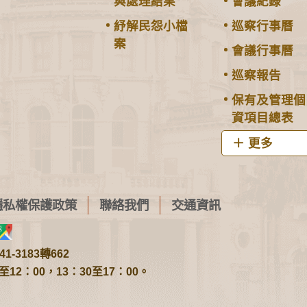
與處理結果
會議紀錄
紓解民怨小檔
巡察行事曆
案
會議行事曆
巡察報告
保有及管理個
資項目總表
更多
隱私權保護政策
聯絡我們
交通資訊
1-3183轉662
2：00，13：30至17：00。