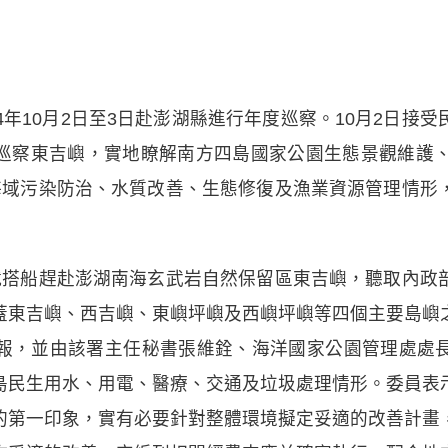
4年10月2日至3日赴澎湖縣進行年度巡察。10月2日接
巡察東吉嶼，實地瞭解南方四島國家公園生態景觀維護、
海域污染防治、水質改善、生態修復及漁業資源管理情形
就搭船趕赴澎湖南海玄武岩自然保留區東吉嶼，聽取內政
蓋東吉嶼、西吉嶼、東嶼坪嶼及西嶼坪嶼等四個主要島嶼
報，並由該署主任秘書張維銓、海洋國家公園管理處處
島民生用水、用電、醫療、交通及垃圾處理情形。委員表
的第一印象，實有必要針對整體環境擬定妥適的改善計畫