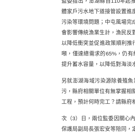
監委指出，澎湖縣自110年起
體家戶污水地下道接管設置進
污染等環境問題；中屯風場完
會影響傳統漁業生計，漁民反
以降低衝突並促進政策順利推行
噸，僅達總需求的65%，仍
提升蓄水容量，以降低對海淡
另就澎湖海域污染源除養殖魚
污，縣府相關單位有無掌握相
工程，預計何時完工？請縣府
次（3）日，兩位監委因關心
保護局副局長張宏安等陪同，