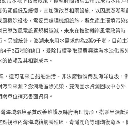
推動污水地下接管政策，據縣府簡報馬公市完成污水用戶接管2
度仍顯偏低及緩慢，宜加強改善相關設施，以因應澎湖縣
成風機除役後，需妥善處理機組設施，避免產生環境污染
對已導致風電設置規模縮減，未來在推動離岸風電政策時
。另據統計，澎湖未來用水需求約為2萬9千噸，目前主
有約4千3百噸的缺口，爰除持續爭取經費興建海水淡化廠
水的依賴及其相對成本。
業，還可能來自船舶油污、非法廢物傾倒及海洋垃圾，
關污染來源？澎湖地區除光榮、雙湖園水資源回收中心外
相關單位補充書面資料。
內灣海域環境品質改善維護及縣府治理情形，搭乘半潛艇
定點視察內灣海域箱網養殖區、青灣鹿角等珊瑚復育區，