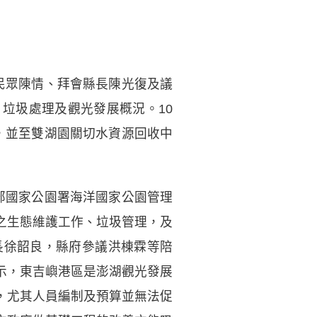
受民眾陳情、拜會縣長陳光復及議
垃圾處理及觀光發展概況。10
，並至雙湖園關切水資源回收中
部國家公園署海洋國家公園管理
之生態維護工作、垃圾管理，及
長徐韶良，縣府參議洪棟霖等陪
示，東吉嶼港區是澎湖觀光發展
，尤其人員編制及預算並無法促