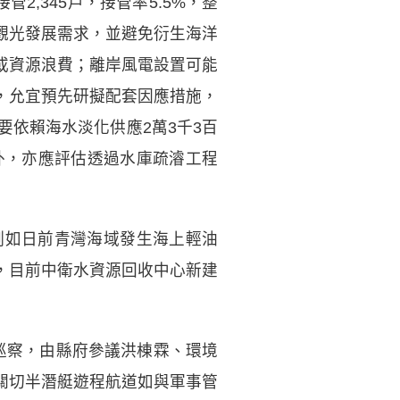
,345戶，接管率5.5%，整
觀光發展需求，並避免衍生海洋
或資源浪費；離岸風電設置可能
，允宜預先研擬配套因應措施，
要依賴海水淡化供應2萬3千3百
外，亦應評估透過水庫疏濬工程
例如日前青灣海域發生海上輕油
，目前中衛水資源回收中心新建
巡察，由縣府參議洪棟霖、環境
關切半潛艇遊程航道如與軍事管