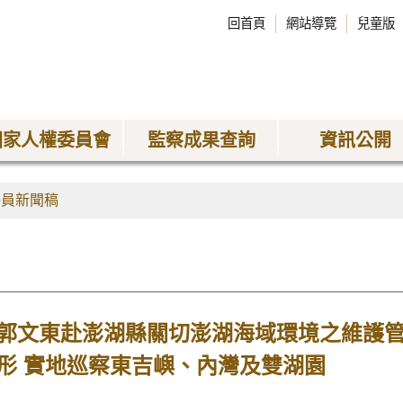
回首頁
網站導覽
兒童版
國家人權委員會
監察成果查詢
資訊公開
委員新聞稿
郭文東赴澎湖縣關切澎湖海域環境之維護
形 實地巡察東吉嶼、內灣及雙湖園