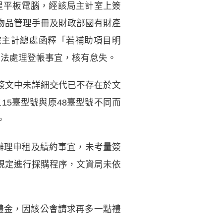
三星平板電腦，經該局主計室上簽
物品管理手冊及財政部國有財產
院主計總處函釋「若補助項目明
依法處理登帳事宜，核有怠失。
簽文中未詳細交代已不存在於文
15臺型號與原48臺型號不同而
。
信辦理申租及續約事宜，未考量簽
規定進行採購程序，文資局未依
政禮金，因該公會請求再多一點禮