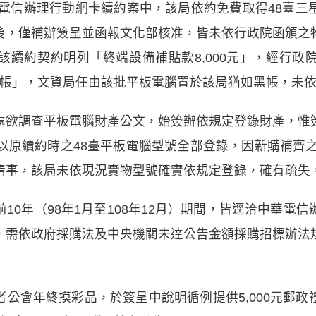
華電信辦理行動網卡續約案中，該局依約免費取得48臺
後，僅補辦簽呈並函報文化部核准，皆未依行政院函頒之
該續約契約明列「終端設備補貼款8,000元」，經行政
元入帳」，文資局任由該批平板電腦置於該局猶如黑帳，未
處欲調查平板電腦財產公文，始簽辦依規定登錄財產，惟
以原續約時之48臺平板電腦型號全部登錄，因新購補齊之
情事，該局未依現況實物型號確實依規定登錄，確有疏失
10年（98年1月至108年12月）期間，皆逕洽中華電
，需依政府採購法及中央機關未達公告金額採購招標辦法
公會年終摸彩品，於簽呈中說明循例提供5,000元郵