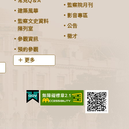
常見Q＆A
監察院月刊
建築風華
影音專區
監察文史資料
公告
陳列室
徵才
參觀資訊
預約參觀
更多