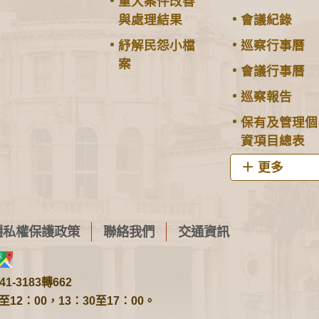
重大案件改善
與處理結果
會議紀錄
紓解民怨小檔
巡察行事曆
案
會議行事曆
巡察報告
保有及管理個
資項目總表
更多
隱私權保護政策
聯絡我們
交通資訊
1-3183轉662
2：00，13：30至17：00。