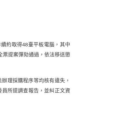
續約取得48臺平板電腦，其中
日全票提案彈劾通過，依法移送懲
法辦理採購程序等均核有違失，
察委員所提調查報告，並糾正文資