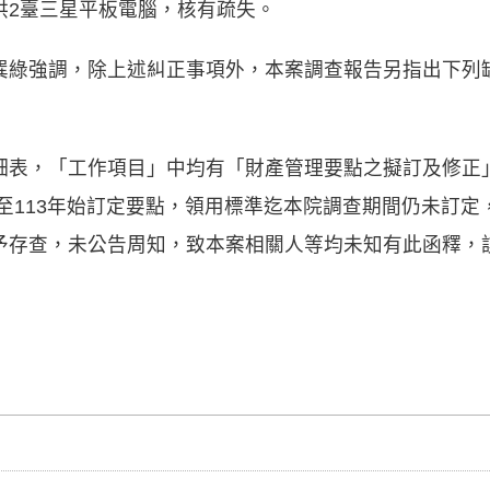
供2臺三星平板電腦，核有疏失。
巽綠強調，除上述糾正事項外，本案調查報告另指出下列
細表，「工作項目」中均有「財產管理要點之擬訂及修正
遲至113年始訂定要點，領用標準迄本院調查期間仍未訂
予存查，未公告周知，致本案相關人等均未知有此函釋，