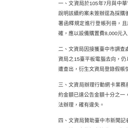
一、文資局於105年7月與中
說明該續約案未簽辦逕為採購
署函釋規定進行登帳列冊，且
確，應以設備購置費8,000
二、文資局因接獲臺中市調查
資局之15臺平板電腦去向，仍
遭查出，衍生文資局登錄假帳
三、文資局辦理行動網卡業務前
約金額已達公告金額十分之一
法辦理，確有違失。
四、文資局贊助臺中市新聞記者