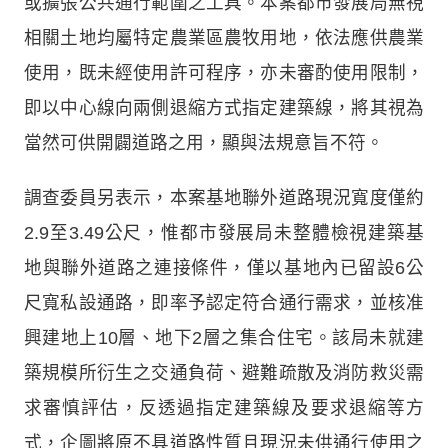
或擴張公共通行範圍之工具。本案都市發展局無視
相關土地均屬特定農業區農牧用地，依法應供農業
使用，既未經使用許可程序，亦未審酌使用限制，
即以中心線向兩側退縮方式指定建築線，將其視為
當然可供開闢道路之用，顯與法規意旨不符。
調查委員另表示，本案基地聯外道路現況寬度僅約
2.9至3.49公尺，惟都市發展局未整體檢視建築基
地與聯外道路之連接條件，僅以基地內已留設6公
尺寬私設通路，即率予認定符合通行需求，並核准
興建地上10層、地下2層之集合住宅。該局未就建
築規模所衍生之交通負荷、避難疏散及消防救災需
求審慎評估，反透過指定建築線及要求退縮等方
式，企圖將原不具道路性質且現況未供通行使用之