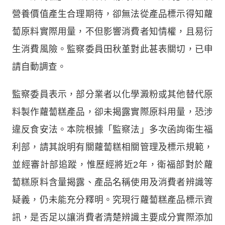
營養價值產生合理期待，卻無法從產品標示得知蘿
蔔原料實際用量，不但影響消費者知情權，且易衍
生消費風險。監察委員田秋堇對此甚表關切，已申
請自動調查。
監察委員表示，部分業者以化學澱粉或其他替代原
料製作蘿蔔糕產品，卻未揭露實際原料用量，恐涉
違反食安法。本院根據「監察法」多次函詢衛生福
利部，請其說明有關蘿蔔糕相關管理及標示規範，
並經審計部追蹤，惟歷經將近2年，衛福部對於蘿
蔔糕原料含量揭露、產品名稱使用及消費者辨識等
疑義，仍未能充分釋明。究現行蘿蔔糕產品標示資
訊，是否足以讓消費者清楚辨識主要成分實際添加