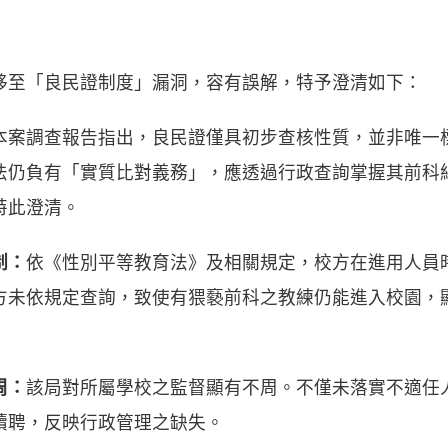
移至「良民證制度」漏洞，容有誤解，特予澄清如下：
本案調查報告指出，良民證僅具初步查核性質，並非唯一
法仍負有「實質比對義務」，應透過行政查詢掌握其前科
特此澄清。
制：
依《性別平等教育法》及相關規定，校方在進用人員
方未依規定查詢，致使有猥褻前科之教練仍能進入校園，
周：
該局對所屬學校之監督顯有不周。不僅未落實不適任
續聘，反映行政管理之缺失。