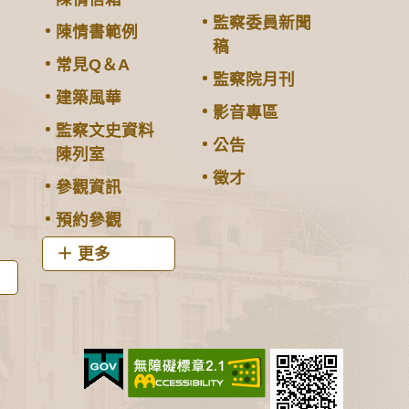
監察委員新聞
陳情書範例
稿
常見Q＆A
監察院月刊
建築風華
影音專區
監察文史資料
公告
陳列室
徵才
參觀資訊
預約參觀
更多