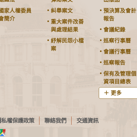
國家人權委員
糾舉案文
預決算及會計
會簡介
報告
重大案件改善
與處理結果
會議紀錄
紓解民怨小檔
巡察行事曆
案
會議行事曆
巡察報告
保有及管理個
資項目總表
更多
隱私權保護政策
聯絡我們
交通資訊