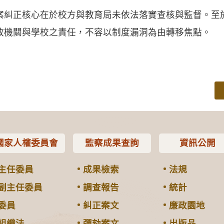
案糾正核心在於校方與教育局未依法落實查核與監督。至
政機關與學校之責任，不容以制度漏洞為由轉移焦點。
國家人權委員會
監察成果查詢
資訊公開
主任委員
成果檢索
法規
副主任委員
調查報告
統計
委員
糾正案文
廉政園地
組織法
彈劾案文
出版品