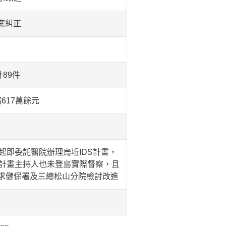
案糾正
89件
617萬餘元
起即委託醫院辦理烏坵IDS計畫，
院計畫主持人也未登島實際督察，且
求健保署及三總松山分院檢討改進