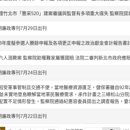
理竹北市「豐采520」建案審議與監督有多項重大違失 監察院提
期廉政專刊7月29日出刊
13年度擬參選人賸餘申報及各項更正申報之政治獻金會計報告書計
六人溺斃案 監察院助罹難家屬獲國賠 法院二審判新北市政府應賠
期廉政專刊7月24日出刊
因受軍事管制且交通不便，當地醫療資源匱乏，健保署雖自92年
，並未實地登島瞭解當地軍民醫療需求，承作計畫之三總松山分
配置不足情形發生，監察院通過紀惠容委員提出之調查報告，要
期廉政專刊7月22日出刊