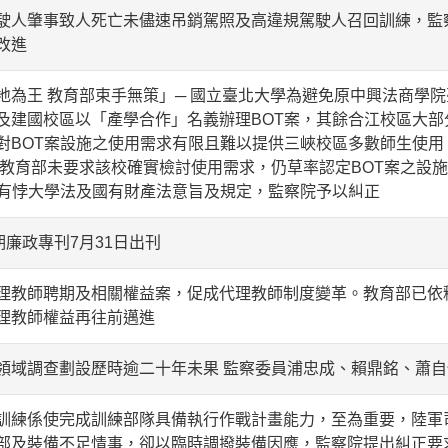
駛人肇事致人死亡未儘速吊銷駕照及高違規駕駛人召回訓練，監
改進
地為王 教育部束手無策」─ 國立臺北大學為避免原中興法商學
及建國校區以「產學合作」名義辦理BOT案，其餘合江校區大
對BOT案設施之使用需求有限且難以提供三峽校區多數師生使
 教育部未要求該校確實檢討使用需求，仍草率認定BOT案之設
均有悖大學法及國有財產法意旨及規定，監察院予以糾正
期廉政專刊7月31日出刊
理教師聘期及相關權益案，促成代理教師制度變革。教育部已依
理教師權益再往前邁進
領域調查劃設歷時逾二十年未果 監察委員浦忠成、賴鼎銘、蕭
訓練係使完成訓練部隊具備執行作戰計畫能力，至為重要，陸軍
部及裝備不足情事，卻以臨時調撥裝備因應，監察院提出糾正要