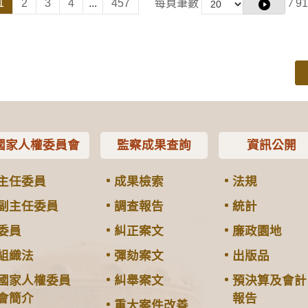
1
2
3
4
...
457
每頁筆數
/
91
國家人權委員會
監察成果查詢
資訊公開
主任委員
成果檢索
法規
副主任委員
調查報告
統計
委員
糾正案文
廉政園地
組織法
彈劾案文
出版品
國家人權委員
糾舉案文
預決算及會計
會簡介
報告
重大案件改善