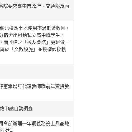
察院要求臺中市政府、交通部及內
院臺北校區土地使用率過低遭收回，
部分宿舍出租給私立高中職學生。
用，而興建之「校友會館」更是做一
施屬於「文教設施」並授權該校執
釋憲案增訂代理教師職前年資提敘
自佑申請自動調查
司令部辦理一年期義務役士兵基地
求改進