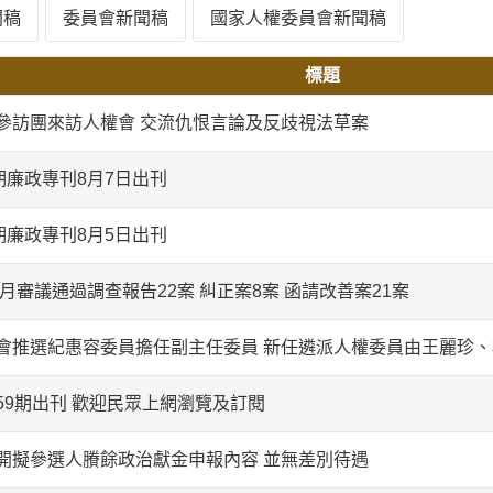
聞稿
委員會新聞稿
國家人權委員會新聞稿
標題
參訪團來訪人權會 交流仇恨言論及反歧視法草案
期廉政專刊8月7日出刊
期廉政專刊8月5日出刊
7月審議通過調查報告22案 糾正案8案 函請改善案21案
會推選紀惠容委員擔任副主任委員 新任遴派人權委員由王麗珍
59期出刊 歡迎民眾上網瀏覽及訂閱
開擬參選人賸餘政治獻金申報內容 並無差別待遇