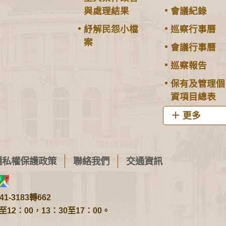
與處理結果
會議紀錄
紓解民怨小檔
巡察行事曆
案
會議行事曆
巡察報告
保有及管理個
資項目總表
更多
隱私權保護政策
聯絡我們
交通資訊
1-3183轉662
2：00，13：30至17：00。