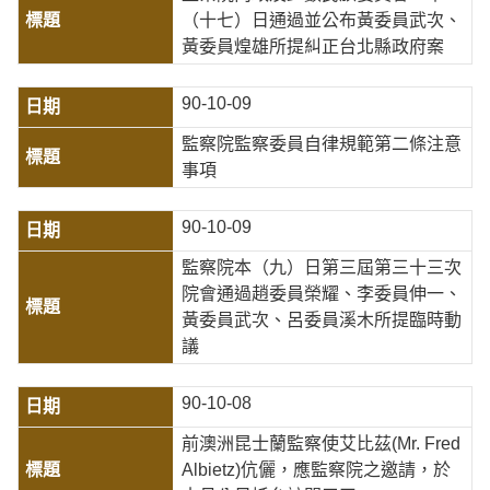
（十七）日通過並公布黃委員武次、
黃委員煌雄所提糾正台北縣政府案
90-10-09
監察院監察委員自律規範第二條注意
事項
90-10-09
監察院本（九）日第三屆第三十三次
院會通過趙委員榮耀、李委員伸一、
黃委員武次、呂委員溪木所提臨時動
議
90-10-08
前澳洲昆士蘭監察使艾比茲(Mr. Fred
Albietz)伉儷，應監察院之邀請，於