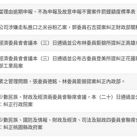
當理由逾期申報、不為申報及故意申報不實案件罰鍰額度標準表
公司涉嫌走私進口之米谷粉乙案，郭委員石吉提案糾正財政部關
經濟委員會會議本（三）日通過並公布林委員鉅鋃所提糾正高雄
經濟委員會會議本（三）日通過並公布古委員登美所提糾正花蓮
部工業局案
業之管理問題，張委員德銘、林委員鉅鋃提案糾正內政部。
少數民族、財政及經濟兩委員會聯席會議，本（二十）日通過並
：糾正行政院案
少數民族、國防及情報、財政及經濟、司法及獄政四委員會聯席
：糾正桃園縣政府案