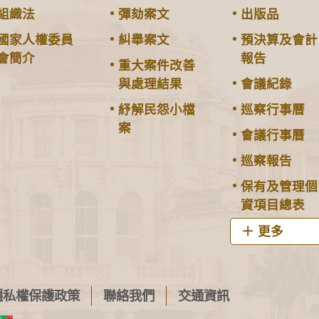
組織法
彈劾案文
出版品
國家人權委員
糾舉案文
預決算及會計
會簡介
報告
重大案件改善
與處理結果
會議紀錄
紓解民怨小檔
巡察行事曆
案
會議行事曆
巡察報告
保有及管理個
資項目總表
更多
隱私權保護政策
聯絡我們
交通資訊