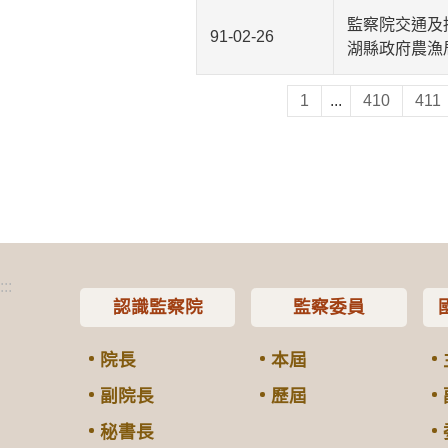
監察院交通及
91-02-26
湖縣政府農漁
1
...
410
411
:::
認識監察院
監察委員
院長
本屆
副院長
歷屆
秘書長