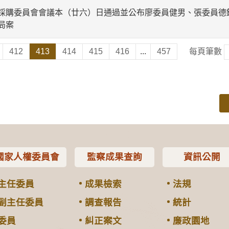
採購委員會會議本（廿六）日通過並公布廖委員健男、張委員德
局案
412
413
414
415
416
...
457
每頁筆數
國家人權委員會
監察成果查詢
資訊公開
主任委員
成果檢索
法規
副主任委員
調查報告
統計
委員
糾正案文
廉政園地