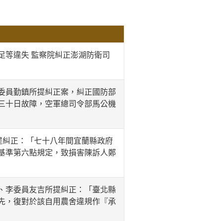
足等違失 監察院糾正澎湖防衛司
委員勤鎮所提糾正案，糾正國防部
三十日故障，空軍總司令部馬公機
提糾正：「七十八年間宜蘭縣政府
基準第六點規定，致損害陳訴人鄭
、李委員友吉所提糾正：「臺北縣
先，復對於該自用農舍違規作『承