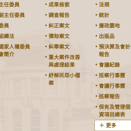
主任委員
成果檢索
法規
副主任委員
調查報告
統計
委員
糾正案文
廉政園地
組織法
彈劾案文
出版品
國家人權委員
糾舉案文
預決算及會計
會簡介
報告
重大案件改善
與處理結果
會議紀錄
紓解民怨小檔
巡察行事曆
案
會議行事曆
巡察報告
保有及管理個
資項目總表
更多