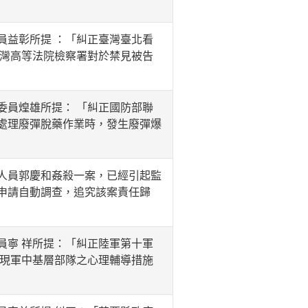
益彰所提 ：「糾正臺灣臺北看
臺灣高等法院檢察署對於禁見被告
員煌雄所提： 「糾正國防部聯
處理廢彈脫藥作業時，發生廢彈爆
人員郭慶和姦殺一案，已經引起監
申請自動調查，追究該案責任歸
寧 祥所提：「糾正陸軍第十軍
發現軍中基層部隊之心理輔導措施