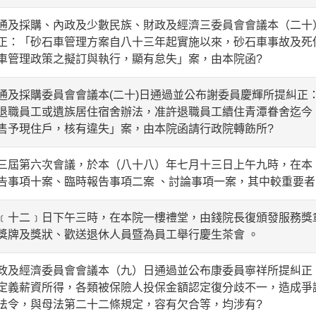
採購、內政及少數民族、財政及經濟三委員會會議本（二十
正：「砂石車管理方案自八十三年起實施以來，砂石車事故及死
車管理政策之擬訂與執行，顯有怠失」案，由本院函?
採購委員會會議本(二十)日通過並公布謝委員慶輝所提糾正
退職員工或遺族居住宿舍辦法，准許退職員工續住青潭眷舍迄今
售予現住戶，核有違失」案，由本院函請行政院轉飭所?
第六次會議，於本（八十八）年七月十三日上午九時，在本 
告事項十案、臨時報告事項二案 、討論事項一案，其中較重要者
二﹞日下午三時，在本院一樓禮堂，由錢院長復頒發服務獎章
獎牌及獎狀、歡送退休人員暨為員工舉行慶生茶會 。
經濟委員會會議本（九）日通過並公布康委員寧祥所提糾正
定義薪資所得，各類被保險人投保金額認定復分歧不一，造成爭
法令，與母法第二十二條規定，容有欠合等，均涉有?