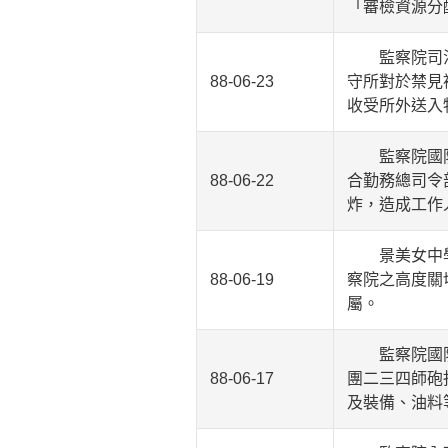
「審檢資源分
監察院司法及
88-06-23
守所對於禁見
收受所外送入
監察院國防及
88-06-22
合勤務總司令
炸，造成工作
景美女中學生
88-06-19
察院之高度關
屬。
監察院國防及
88-06-17
團二三四師砲
及裝備、油料