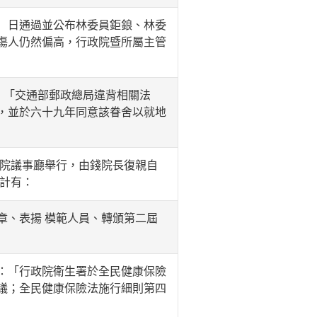
）日通過並公布林委員鉅鋃、林委
傷人仍然偏高，行政院暨所屬主管
：「交通部郵政總局違背相關法
，並於六十九年同意該眷舍以就地
院議事廳舉行，由錢院長復親自
計有：
、表揚 模範人員、轉頒第二屆
：「行政院衛生署於全民健康保險
議；全民健康保險法施行細則第四