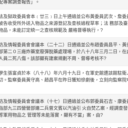
配專案調查報告」。
獄政委員會本﹝廿三﹞日上午通過並公布黃委員武次、詹委員
被告收受所外送入物品之來源登記及查核過程草率；法 務部及
物品，未能訂定統一之查核規範及 嚴格督導執行，?
情報委員會會議本（二十二）日通過並公布趙委員昌平、黃委
部第二０三廠炸藥室廢彈脫藥處理場，於八十八年三月二日，在
人員二死八傷。該部顯有建案規劃不周、督導考核不?
張富貞於本（八十八）年六月十九日，在軍史館遭該館駐衛
切。監察委員黃守高、趙昌平在昨日獲知慘劇後，立刻向監察院
情報委員會會議本（十七）日通過並公布郭委員石吉、康委員
指部九三四營營部連二兵曾文賓以汽油引 火自焚乙案，經調查
等軍用物品之 管理等未能落實，顯有不當」案，由?