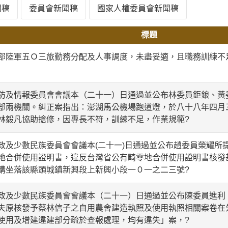
聞稿
委員會新聞稿
國家人權委員會新聞稿
標題
部陸軍五Ｏ三旅勤務分配及人事調度，未盡妥適，且職務訓練不
情報委員會會議本（二十一）日通過並公布林委員鉅鋃、黃
部兩機關。糾正案指出：澎湖馬公機場跑道燈，於八十八年四月
林毅凡協助搶修，因專長不符，訓練不足，作業規範?
少數民族委員會會議本(二十一)日通過並公布趙委員榮耀所
地合併使用證明書，違反台灣省公有畸零地合併使用證明書核發
購坐落該縣頭城鎮新興段上新興小段一０一之二三號?
少數民族委員會會議本（二十一）日通過並公布陳委員進利
失原核發予蔡林信子之自用農舍建造執照及使用執照相關案卷在
使用及增建違建部分疏於查報處理，均有違失」案，?