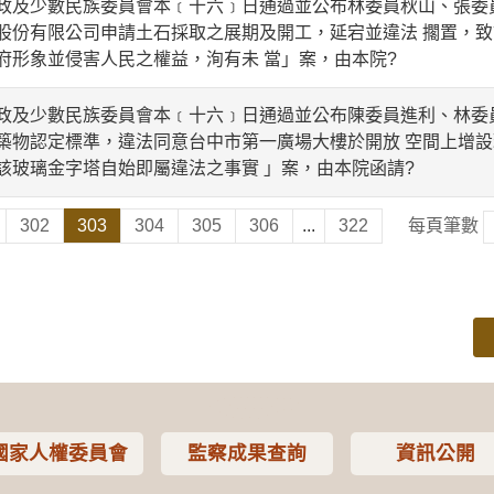
少數民族委員會本﹝十六﹞日通過並公布林委員秋山、張委員
股份有限公司申請土石採取之展期及開工，延宕並違法 擱置，
府形象並侵害人民之權益，洵有未 當」案，由本院?
少數民族委員會本﹝十六﹞日通過並公布陳委員進利、林委員
築物認定標準，違法同意台中市第一廣場大樓於開放 空間上增
該玻璃金字塔自始即屬違法之事實 」案，由本院函請?
302
303
304
305
306
...
322
每頁筆數
國家人權委員會
監察成果查詢
資訊公開