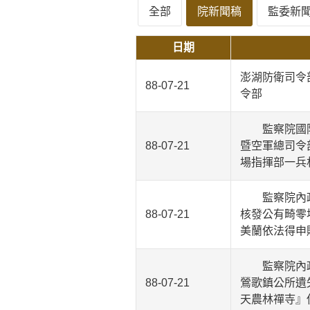
全部
院新聞稿
監委新
日期
澎湖防衛司令
88-07-21
令部
監察院國防及
88-07-21
暨空軍總司令
場指揮部一兵
監察院內政及
88-07-21
核發公有畸零
美蘭依法得申
監察院內政及
88-07-21
鶯歌鎮公所遺
天農林禪寺』