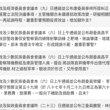
經濟委員會會議本（九）日通過並公布康委員寧祥所提糾正
落實立法院決議事項，主管機關亦未儘速就政策改變，研擬相關
一再延誤時程，嚴重影響預期投資效益，增加額外支?
少數民族委員會會議本（六）日上午通過並公布趙委員昌平、
政部警政署保安警察第四總隊射擊訓練 之靶場，無論肇建、增
單位，卻未 恪遵法令規定，形成錯誤示範，嚴重影響警?
少數民族委員會會議本（六）日上午通過並公布趙委員昌平、
警察隊機務組及庫房管理人員，擅自 將該隊直昇機零件出借代
昇機航 材之過程草率，驗收流於形式，又所使用直?
少數民族委員會本（六）日上午通過並公布趙委員榮耀、 李
遵守預算法第五十九條（於 八十七年十月二十九日修正為第六
費、業務費、旅運費、一般向下補助及捐助費，且未?
獄政委員會會議昨（二十三）日通過並公布江委員鵬堅、林委