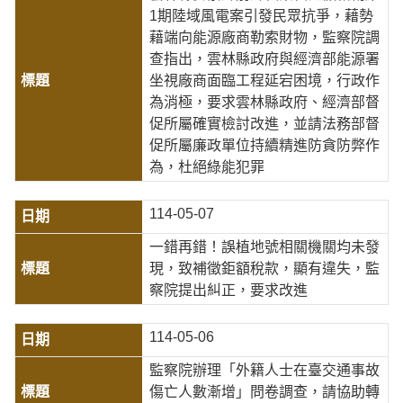
1期陸域風電案引發民眾抗爭，藉勢
藉端向能源廠商勒索財物，監察院調
查指出，雲林縣政府與經濟部能源署
坐視廠商面臨工程延宕困境，行政作
為消極，要求雲林縣政府、經濟部督
促所屬確實檢討改進，並請法務部督
促所屬廉政單位持續精進防貪防弊作
為，杜絕綠能犯罪
114-05-07
一錯再錯！誤植地號相關機關均未發
現，致補徵鉅額稅款，顯有違失，監
察院提出糾正，要求改進
114-05-06
監察院辦理「外籍人士在臺交通事故
傷亡人數漸增」問卷調查，請協助轉