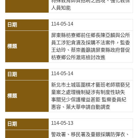
特殊教育師資招聘之困境、強化教保
人員知能
114-05-14
屏東縣枋寮鄉前任鄉長陳亞麟與公所
員工涉犯貪瀆及採購不法案件，監委
王幼玲、蔡崇義籲請屏東縣政府督促
枋寮鄉公所澈底檢討改進
114-05-14
新北市土城區圍棋才藝班老師猥褻兒
童案之處理機制疑涉有制度性缺失
事關兒少保護權益甚鉅 監察委員紀
惠容、葉大華申請自動調查
114-05-13
警政署、移民署及臺銀採購防彈衣、