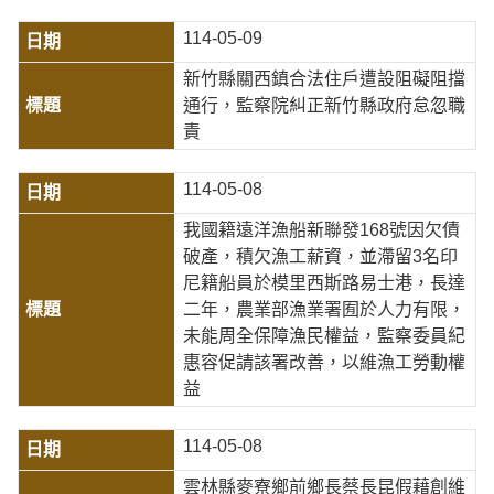
114-05-09
新竹縣關西鎮合法住戶遭設阻礙阻擋
通行，監察院糾正新竹縣政府怠忽職
責
114-05-08
我國籍遠洋漁船新聯發168號因欠債
破產，積欠漁工薪資，並滯留3名印
尼籍船員於模里西斯路易士港，長達
二年，農業部漁業署囿於人力有限，
未能周全保障漁民權益，監察委員紀
惠容促請該署改善，以維漁工勞動權
益
114-05-08
雲林縣麥寮鄉前鄉長蔡長昆假藉創維