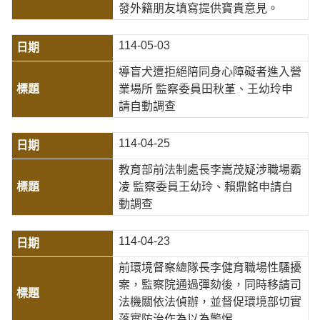
發外籍朋友填寫提供寶貴意見。
114-05-03
導盲犬遭拒絕陪同身心障礙者進入營
業場所 監察委員田秋堇、王幼玲申
請自動調查
114-04-25
教育部前法制處長李嵩茂疑涉職場霸
凌 監察委員王幼玲、賴鼎銘申請自
動調查
114-04-23
前環境督察總隊長李健育職場性騷擾
案，監察院通過彈劾後，同時移請司
法機關依法偵辦，並督促環境部切實
落實防治作為以為警惕