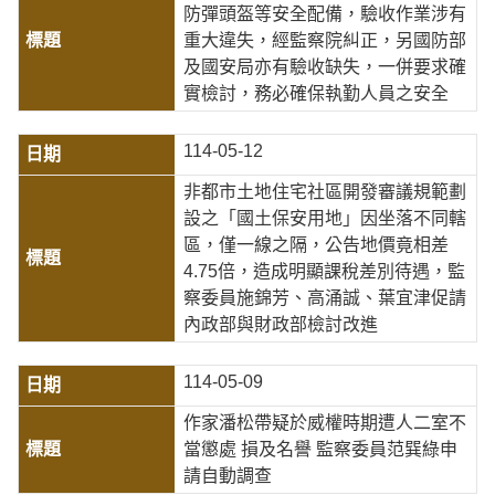
防彈頭盔等安全配備，驗收作業涉有
重大違失，經監察院糾正，另國防部
及國安局亦有驗收缺失，一併要求確
實檢討，務必確保執勤人員之安全
114-05-12
非都市土地住宅社區開發審議規範劃
設之「國土保安用地」因坐落不同轄
區，僅一線之隔，公告地價竟相差
4.75倍，造成明顯課稅差別待遇，監
察委員施錦芳、高涌誠、葉宜津促請
內政部與財政部檢討改進
114-05-09
作家潘松帶疑於威權時期遭人二室不
當懲處 損及名譽 監察委員范巽綠申
請自動調查