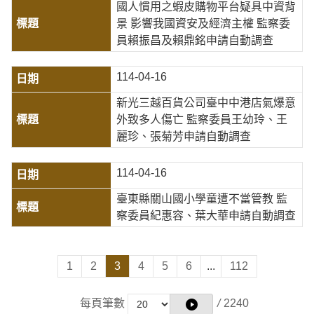
國人慣用之蝦皮購物平台疑具中資背
景 影響我國資安及經濟主權 監察委
員賴振昌及賴鼎銘申請自動調查
114-04-16
新光三越百貨公司臺中中港店氣爆意
外致多人傷亡 監察委員王幼玲、王
麗珍、張菊芳申請自動調查
114-04-16
臺東縣關山國小學童遭不當管教 監
察委員紀惠容、葉大華申請自動調查
1
2
3
4
5
6
...
112
每頁筆數
/
2240