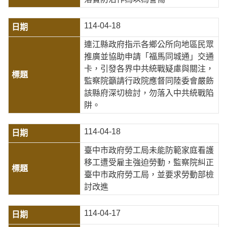
114-04-18
連江縣政府指示各鄉公所向地區民眾
推廣並協助申請「福馬同城通」交通
卡，引發各界中共統戰疑慮與關注，
監察院籲請行政院應督同陸委會嚴飭
該縣府深切檢討，勿落入中共統戰陷
阱。
114-04-18
臺中市政府勞工局未能防範家庭看護
移工遭受雇主強迫勞動，監察院糾正
臺中市政府勞工局，並要求勞動部檢
討改進
114-04-17