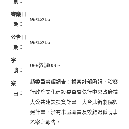
別：
審議日
99/12/16
期：
公告日
99/12/16
期：
字
099教調0063
號：
趙委員榮耀調查︰據審計部函報，稽察
案
行政院文化建設委員會執行中央政府擴
由：
大公共建設投資計畫－大台北新劇院興
建計畫，涉有未盡職責及效能過低情事
乙案之報告。