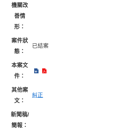
機關改
善情
形：
案件狀
已結案
態：
本案文
件：
其他案
糾正
文：
新聞稿/
簡報：