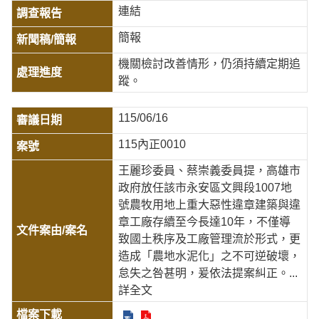
連結
簡報
機關檢討改善情形，仍須持續定期追
蹤。
115/06/16
115內正0010
王麗珍委員、蔡崇義委員提，高雄市
政府放任該市永安區文興段1007地
號農牧用地上重大惡性違章建築與違
章工廠存續至今長達10年，不僅導
致國土秩序及工廠管理流於形式，更
造成「農地水泥化」之不可逆破壞，
怠失之咎甚明，爰依法提案糾正。
...
詳全文