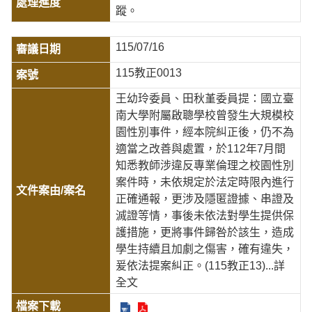
蹤。
115/07/16
115教正0013
王幼玲委員、田秋堇委員提：國立臺
南大學附屬啟聰學校曾發生大規模校
園性別事件，經本院糾正後，仍不為
適當之改善與處置，於112年7月間
知悉教師涉違反專業倫理之校園性別
案件時，未依規定於法定時限內進行
正確通報，更涉及隱匿證據、串證及
滅證等情，事後未依法對學生提供保
護措施，更將事件歸咎於該生，造成
學生持續且加劇之傷害，確有違失，
爰依法提案糾正。(115教正13)
...詳
全文