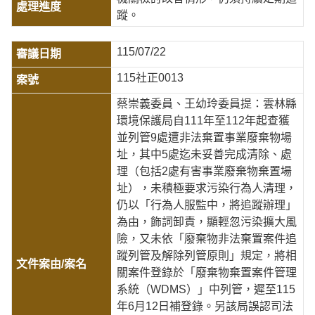
蹤。
115/07/22
115社正0013
蔡崇義委員、王幼玲委員提：雲林縣
環境保護局自111年至112年起查獲
並列管9處遭非法棄置事業廢棄物場
址，其中5處迄未妥善完成清除、處
理（包括2處有害事業廢棄物棄置場
址），未積極要求污染行為人清理，
仍以「行為人服監中，將追蹤辦理」
為由，飾詞卸責，顯輕忽污染擴大風
險，又未依「廢棄物非法棄置案件追
蹤列管及解除列管原則」規定，將相
關案件登錄於「廢棄物棄置案件管理
系統（WDMS）」中列管，遲至115
年6月12日補登錄。另該局誤認司法