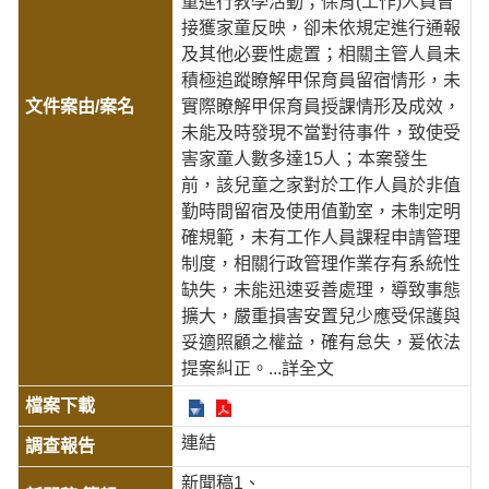
童進行教學活動；保育(工作)人員曾
接獲家童反映，卻未依規定進行通報
及其他必要性處置；相關主管人員未
積極追蹤瞭解甲保育員留宿情形，未
實際瞭解甲保育員授課情形及成效，
未能及時發現不當對待事件，致使受
害家童人數多達15人；本案發生
前，該兒童之家對於工作人員於非值
勤時間留宿及使用值勤室，未制定明
確規範，未有工作人員課程申請管理
制度，相關行政管理作業存有系統性
缺失，未能迅速妥善處理，導致事態
擴大，嚴重損害安置兒少應受保護與
妥適照顧之權益，確有怠失，爰依法
提案糾正。
...詳全文
連結
新聞稿1