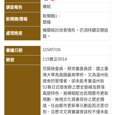
連結
新聞稿1
簡報
機關檢討改善情形，仍須持續定期追
蹤。
115/07/16
115教正0014
范巽綠委員、蔡崇義委員提：國立臺
灣大學為我國最高學府，又為溫州街
宿舍的管理者，卻未能考量溫州街
52巷日式宿舍群之歷史脈絡及群落
風貌特色，竟積極配合民間都市更新
規劃，無視文化資產保存之歷史價
值，任由都市更新單元劃設而恣意切
割，且歷次文資審議會該校不僅未能