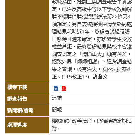
教練為由，推翻上開調查報告事實認
定，已違反高級中等以下學校教師解
聘不續聘停聘或資遣辦法第22條第3
項規定；另自該校接獲陳情至終局處
理結果耗時近1年，懲處審議過程曠
日廢時且遲未確定，亦影響學生受教
權益甚鉅，最終懲處結果與校事會議
調查認定之「情節重大」顯有落差，
招致外界「師師相護」、違背調查結
果之訾議，核有違失，爰依法提案糾
正。(115教正17)
...詳全文
連結
簡報
機關檢討改善情形，仍須持續定期追
蹤。