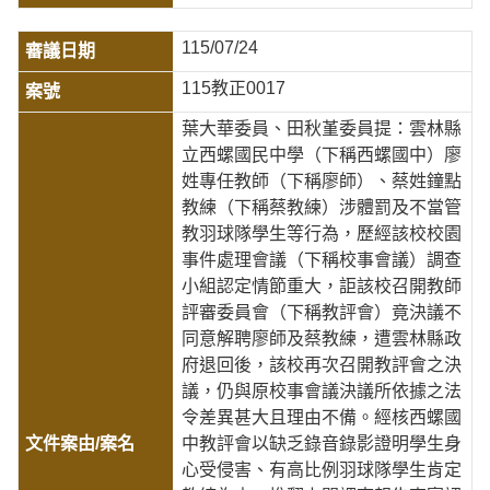
115/07/24
115教正0017
葉大華委員、田秋堇委員提：雲林縣
立西螺國民中學（下稱西螺國中）廖
姓專任教師（下稱廖師）、蔡姓鐘點
教練（下稱蔡教練）涉體罰及不當管
教羽球隊學生等行為，歷經該校校園
事件處理會議（下稱校事會議）調查
小組認定情節重大，詎該校召開教師
評審委員會（下稱教評會）竟決議不
同意解聘廖師及蔡教練，遭雲林縣政
府退回後，該校再次召開教評會之決
議，仍與原校事會議決議所依據之法
令差異甚大且理由不備。經核西螺國
中教評會以缺乏錄音錄影證明學生身
心受侵害、有高比例羽球隊學生肯定