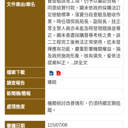
實查驗該等工項，仍予以審認合格、
同意結算付款，顯未依政府採購法訂
定檢驗標準，落實分段查驗及驗收作
業。時任環保局局長、副局長、技正
等主管人員亦未能及時發現錯誤並導
正，顯未善盡採購督導考核之責。該
二工程完工後無法正常使用，迄未發
揮應有功能，嚴重影響機關權益，損
及政府施政形象，核有違失，爰依法
提案糾正。
...詳全文
連結
機關檢討改善情形，仍須持續定期追
蹤。
115/07/08