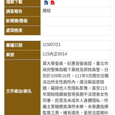
連結
115/07/21
115內正0014
葉大華委員、紀惠容委員提，臺北市
政府警察局轄下黃姓及郭姓員警，分
別於109年10月、111年5月間在任職
派出所女性廁所內，違法裝設密錄
器，竊錄他人性隱私影像，直至113
年間始陸續被發現長期不法侵害女性
同事、民眾及未成年人身體隱私，所
屬主管機關竟渾然未察，未善盡指揮
監督之責，確有違失，爰依法提案糾