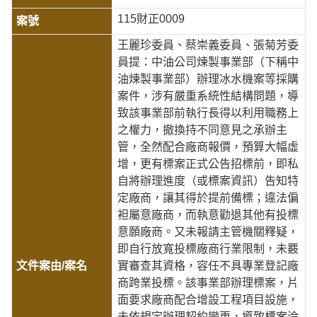
115財正0009
王麗珍委員、蔡崇義委員、張菊芳委
員提：中油公司煉製事業部（下稱中
油煉製事業部）辦理冰水機案等採購
案件，涉有嚴重系統性結構問題，導
致該事業部前執行長得以利用職務上
之權力，撤換持不同意見之承辦主
管，全然配合廠商報價，預算大幅虛
增，更有標案正式公告招標前，即私
自將辦理進度（或標案資訊）告知特
定廠商，讓其得於提前備標；違法偏
袒屬意廠商，而執意勸退其他有投標
意願廠商。又未報請主管機關釋疑，
即自行放寬投標廠商行業限制，未覈
實審查其資格，容任不具專業登記廠
商跨業投標。該事業部辦理標案，片
面要求廠商配合增設工程項目設施，
未依規定辦理契約變更，導致標案淪