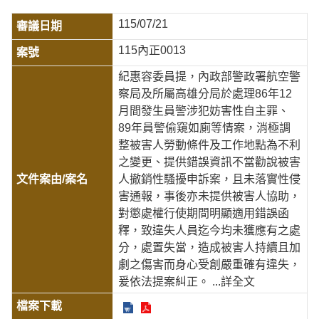
115/07/21
115內正0013
紀惠容委員提，內政部警政署航空警
察局及所屬高雄分局於處理86年12
月間發生員警涉犯妨害性自主罪、
89年員警偷窺如廁等情案，消極調
整被害人勞動條件及工作地點為不利
之變更、提供錯誤資訊不當勸說被害
人撤銷性騷擾申訴案，且未落實性侵
害通報，事後亦未提供被害人協助，
對懲處權行使期間明顯適用錯誤函
釋，致違失人員迄今均未獲應有之處
分，處置失當，造成被害人持續且加
劇之傷害而身心受創嚴重確有違失，
爰依法提案糾正。
...詳全文