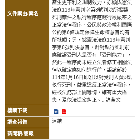
產生更不利之規制效力，亦顯與憲法
法庭113年憲判字第8號判決所揭櫫
死刑案件之執行程序應踐行最嚴密之
正當法律程序、公民與政治權利國際
公約第6條規定保障生命權意旨均有
所牴觸；另，據憲法法庭113年憲判
字第8號判決意旨，針對執行死刑前
應確認受刑人是否有「受刑能力」，
然此一程序尚未經立法者修正相關法
律以確定應如何進行前，詎該部於
114年1月16日即准以對受刑人黃○凱
執行死刑，嚴重違反正當法律程序，
經核法務部上開等情，確有重大違
失，爰依法提案糾正。
...詳全文
連結