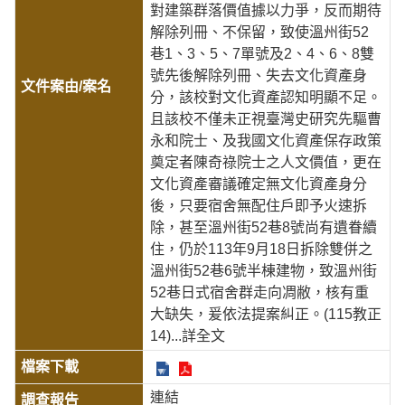
對建築群落價值據以力爭，反而期待
解除列冊、不保留，致使溫州街52
巷1、3、5、7單號及2、4、6、8雙
號先後解除列冊、失去文化資產身
分，該校對文化資產認知明顯不足。
且該校不僅未正視臺灣史研究先驅曹
永和院士、及我國文化資產保存政策
奠定者陳奇祿院士之人文價值，更在
文化資產審議確定無文化資產身分
後，只要宿舍無配住戶即予火速拆
除，甚至溫州街52巷8號尚有遺眷續
住，仍於113年9月18日拆除雙併之
溫州街52巷6號半棟建物，致溫州街
52巷日式宿舍群走向凋敝，核有重
大缺失，爰依法提案糾正。(115教正
14)
...詳全文
連結