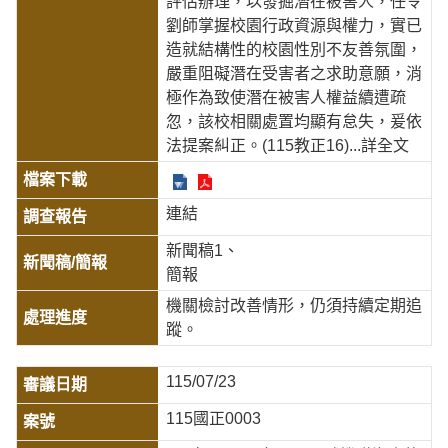
評估辦理，以發掘潛在被害人，任令
劉師掌握校園行政資源與權力，實已
造就結構性的校園性別不友善氛圍，
嚴重阻礙潛在受害者之求助意願，消
極作為致使潛在被害人權益續遭疏
忽，該校相關處置均顯有怠失，爰依
法提案糾正。(115教正16)
...詳全文
連結
新聞稿1
簡報
機關檢討改善情形，仍須持續定期追
蹤。
115/07/23
115國正0003