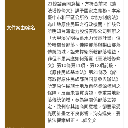
21條諮商同意權，方符合前揭《憲
法增修條文》課予國家之義務。本案
臺中市和平區公所依《地方制度法》
為山地原住民區之行政機關，惟該公
所明知台灣電力股份有限公司興辦之
「大甲溪光明抽蓄水力發電計畫」位
於哈崙台部落、佳陽部落與梨山部落
傳統領域，詎未捍衛所轄部落權益，
非但不思其應如何落實《憲法增修條
文》第10條第11項、第12項前段、
《原住民族基本法》第21條及《諮
商取得原住民族部落同意參與辦法》
所定原住民族土地及自然資源權利之
保障，反而未實質肯認、尊重當地部
落傳統領域，竟為無關係部落之認
定，致剝奪其諮商同意權，卻要承受
光明計畫之不良影響，洵有違失，爰
依法提案糾正。
...詳全文