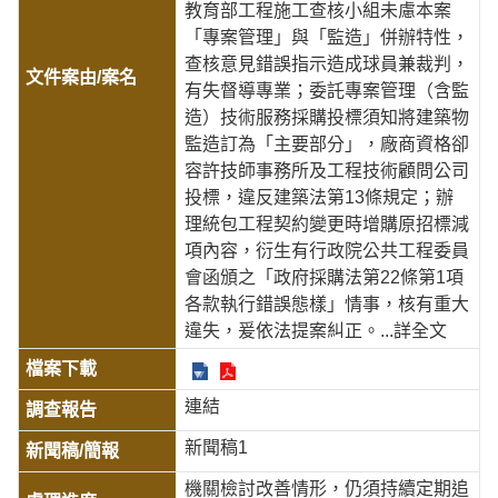
教育部工程施工查核小組未慮本案
「專案管理」與「監造」併辦特性，
查核意見錯誤指示造成球員兼裁判，
有失督導專業；委託專案管理（含監
造）技術服務採購投標須知將建築物
監造訂為「主要部分」，廠商資格卻
容許技師事務所及工程技術顧問公司
投標，違反建築法第13條規定；辦
理統包工程契約變更時增購原招標減
項內容，衍生有行政院公共工程委員
會函頒之「政府採購法第22條第1項
各款執行錯誤態樣」情事，核有重大
違失，爰依法提案糾正。
...詳全文
連結
新聞稿1
機關檢討改善情形，仍須持續定期追