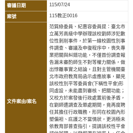
115/07/24
115教正0016
范巽綠委員、紀惠容委員提：臺北市
立萬芳高級中學辦理該校劉師涉犯數
位性剝削事件，於第一線校園性別事
件調查、審議及申復程序中，喪失專
業把關與糾錯功能，不僅首份調查報
告漏未審酌師生不對等權力關係，做
出悖離事實之結論，且對主管機關臺
北市政府教育局函示虛應故事，顯見
該校性別平等委員會(下稱性平會)形
同虛設，未能盡到審核、把關功能；
又校方於案發後行政處置前後矛盾，
在劉師遭調查及懲處期間，竟再度聘
任其擔任行政職務，形同在校園內形
塑偏袒、庇護之不當情狀，更消極未
依教育部普查指引，提請該校性平會