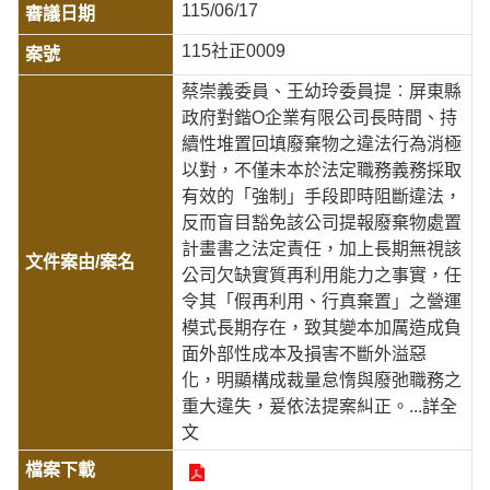
115/06/17
115社正0009
蔡崇義委員、王幼玲委員提︰屏東縣
政府對鍇O企業有限公司長時間、持
續性堆置回填廢棄物之違法行為消極
以對，不僅未本於法定職務義務採取
有效的「強制」手段即時阻斷違法，
反而盲目豁免該公司提報廢棄物處置
計畫書之法定責任，加上長期無視該
公司欠缺實質再利用能力之事實，任
令其「假再利用、行真棄置」之營運
模式長期存在，致其變本加厲造成負
面外部性成本及損害不斷外溢惡
化，明顯構成裁量怠惰與廢弛職務之
重大違失，爰依法提案糾正。
...詳全
文