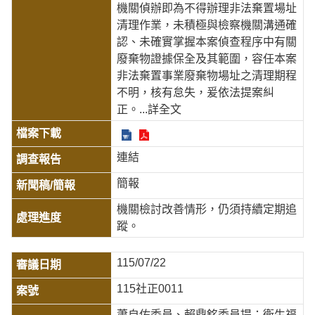
機關偵辦即為不得辦理非法棄置場址
清理作業，未積極與檢察機關溝通確
認、未確實掌握本案偵查程序中有關
廢棄物證據保全及其範圍，容任本案
非法棄置事業廢棄物場址之清理期程
不明，核有怠失，爰依法提案糾
正。
...詳全文
連結
簡報
機關檢討改善情形，仍須持續定期追
蹤。
115/07/22
115社正0011
蕭自佑委員、賴鼎銘委員提：衛生福