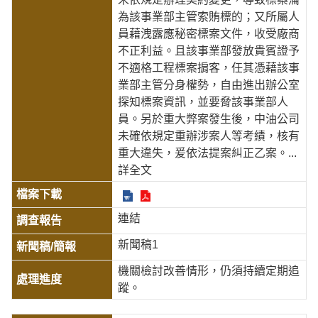
為該事業部主管索賄標的；又所屬人
員藉洩露應秘密標案文件，收受廠商
不正利益。且該事業部發放貴賓證予
不適格工程標案掮客，任其憑藉該事
業部主管分身權勢，自由進出辦公室
探知標案資訊，並要脅該事業部人
員。另於重大弊案發生後，中油公司
未確依規定重辦涉案人等考績，核有
重大違失，爰依法提案糾正乙案。
...
詳全文
連結
新聞稿1
機關檢討改善情形，仍須持續定期追
蹤。