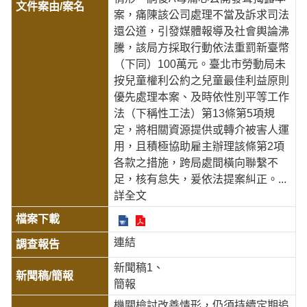
案，痛陳該公司處理不當及訴求司法
還公道，引發媒體報導及社會輿論沸
騰，該局方採取行動依法重罰新臺幣
（下同）100萬元。臺北市勞動局未
按兒童權利公約之兒童最佳利益原則
優先處理本案、及時依性別平等工作
法（下稱性工法）第13條第5項規
定，將相關資源提供或轉介被害人運
用，且積極協助雇主辦理該條第2項
各款之措施，跨局處間橫向聯繫不
足，核有怠失，爰依法提案糾正。
...
詳全文
連結
新聞稿1
簡報
機關檢討改善情形，仍須持續定期追