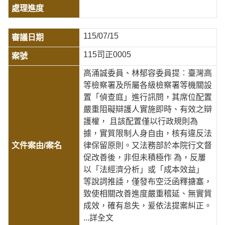
115/07/15
115司正0005
高涌誠委員、林郁容委員提︰臺灣高
等檢察署及所屬各級檢察署等機關設
置「偵查庭」進行訊問，其席位配置
嚴重阻礙辯護人實施即時、有效之辯
護權， 且該配置僅以行政規則為
據，實質限制人身自由，核有違反法
律保留原則。又法務部於本院行文督
促改善後，非但未積極作 為，反屢
以「法經濟分析」或「成本效益」
等說詞推諉，僅發布空泛函釋搪塞，
致使相關改善進度嚴重稽延、無實質
成效，確有怠失，爰依法提案糾正。
...詳全文