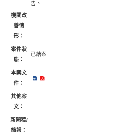
告。
機關改
善情
形：
案件狀
已結案
態：
本案文
件：
其他案
文：
新聞稿/
簡報：