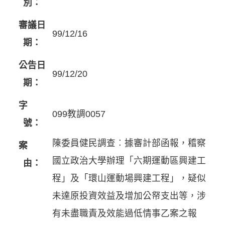
別：
審議日
99/12/16
期：
公告日
99/12/20
期：
字
099教調0057
號：
陳委員健民調查︰據審計部函報，稽察
案
國立政治大學辦理「六期運動區興建工
由：
程」及「環山運動場興建工程」，疑似
未達原投資效益及增加公帑支出等，涉
有未盡職責及效能過低情事乙案之報