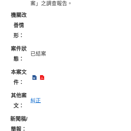
案」之調查報告。
機關改
善情
形：
案件狀
已結案
態：
本案文
件：
其他案
糾正
文：
新聞稿/
簡報：