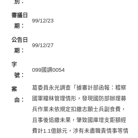
別：
審議日
99/12/23
期：
公告日
99/12/27
期：
字
099國調0054
號：
葛委員永光調查「據審計部函報：稽察
案
國軍糧秣管理情形，發現國防部辦理募
由：
兵作業未依規定扣繳志願士兵副食費，
且事後追繳未果，肇致國庫增支鉅額經
費計1.1億餘元，涉有未盡職責情事等情