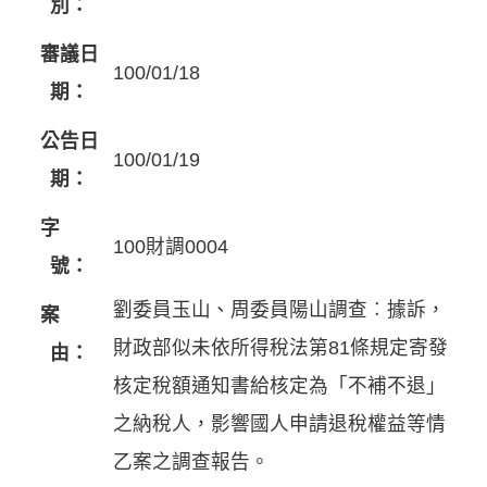
別：
審議日
100/01/18
期：
公告日
100/01/19
期：
字
100財調0004
號：
劉委員玉山、周委員陽山調查︰據訴，
案
財政部似未依所得稅法第81條規定寄發
由：
核定稅額通知書給核定為「不補不退」
之納稅人，影響國人申請退稅權益等情
乙案之調查報告。