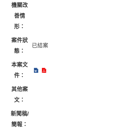
機關改
善情
形：
案件狀
已結案
態：
本案文
件：
其他案
文：
新聞稿/
簡報：