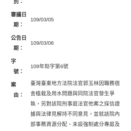
別：
審議日
109/03/05
期：
公告日
109/03/06
期：
字
109年劾字第6號
號：
臺灣臺東地方法院法官郭玉林因職務宿
案
舍植栽及用水問題與同院法官發生爭
由：
執，另對該院刑事庭法官他案之採信證
據與法律見解持不同意見，並就該院內
部事務資源分配、未設強制處分專庭及