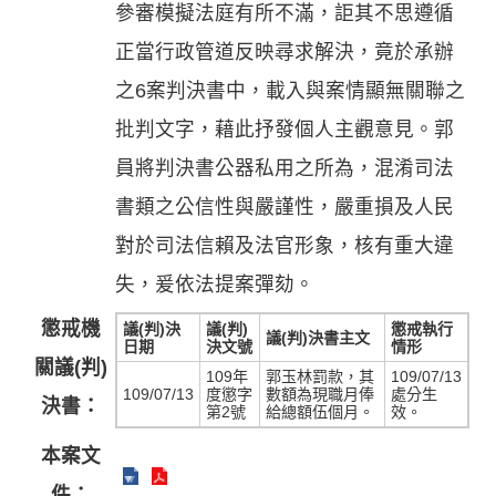
參審模擬法庭有所不滿，詎其不思遵循
正當行政管道反映尋求解決，竟於承辦
之6案判決書中，載入與案情顯無關聯之
批判文字，藉此抒發個人主觀意見。郭
員將判決書公器私用之所為，混淆司法
書類之公信性與嚴謹性，嚴重損及人民
對於司法信賴及法官形象，核有重大違
失，爰依法提案彈劾。
懲戒機
議(判)決
議(判)
懲戒執行
議(判)決書主文
日期
決文號
情形
關議(判)
109年
郭玉林罰款，其
109/07/13
109/07/13
度懲字
數額為現職月俸
處分生
決書：
第2號
給總額伍個月。
效。
本案文
件：