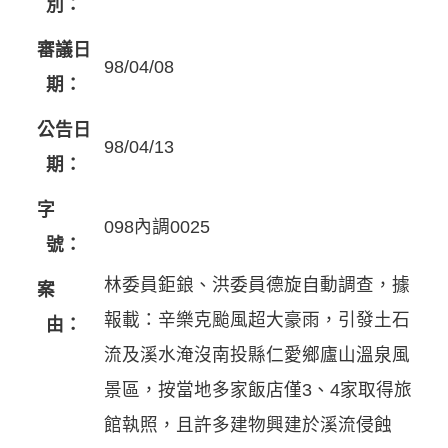
別：
審議日
98/04/08
期：
公告日
98/04/13
期：
字
098內調0025
號：
林委員鉅鋃、洪委員德旋自動調查，據
案
報載：辛樂克颱風超大豪雨，引發土石
由：
流及溪水淹沒南投縣仁愛鄉廬山溫泉風
景區，按當地多家飯店僅3、4家取得旅
館執照，且許多建物興建於溪流侵蝕