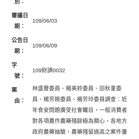
別：
審議日
109/06/03
期：
公告日
109/06/09
期：
字
109財調0032
號：
林盛豐委員、楊美鈴委員、田秋堇委
案
員、楊芳婉委員、楊芳玲委員調查：近
由：
年食安問題廣受社會矚目，一般消費者
對各項農作農藥殘餘極為關心，各地方
政府農藥抽驗，農藥殘留過高之案件屢