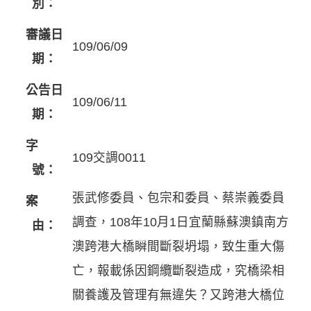
別：
審議日
109/06/09
期：
公告日
109/06/11
期：
字
109交調0011
號：
張武修委員、包宗和委員、蔡崇義委員
案
調查，108年10月1日宜蘭縣蘇澳鎮南方
由：
澳跨港大橋瞬間斷裂坍塌，致生重大傷
亡，報載係因鋼纜斷裂造成，究橋梁相
關養護及管理有無違失？又跨港大橋位