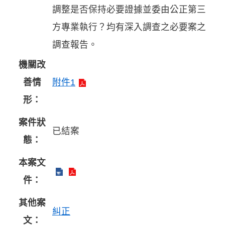
調整是否保持必要證據並委由公正第三
方專業執行？均有深入調查之必要案之
調查報告。
機關改
善情
附件1
形：
案件狀
已結案
態：
本案文
件：
其他案
糾正
文：