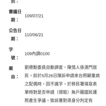
別：
審議日
109/07/21
期：
公告日
110/06/21
期：
字
109內調0100
號：
劉德勳委員自動調查，陳情人係澳門居
案
民，前於5月26日陳訴申請來台照顧重病
由：
之配偶時，因不識字，於移民署填寫表
單時對是否申請（領取）無戶籍國民護
照產生爭議，致該署對渠身分判定有