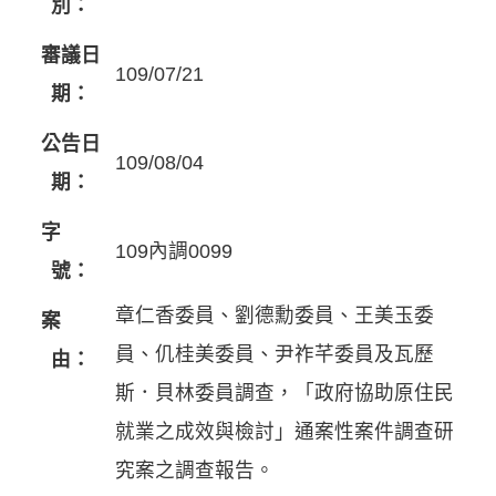
別：
審議日
109/07/21
期：
公告日
109/08/04
期：
字
109內調0099
號：
章仁香委員、劉德勳委員、王美玉委
案
員、仉桂美委員、尹祚芊委員及瓦歷
由：
斯．貝林委員調查，「政府協助原住民
就業之成效與檢討」通案性案件調查研
究案之調查報告。