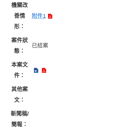
機關改
善情
附件1
形：
案件狀
已結案
態：
本案文
件：
其他案
文：
新聞稿/
簡報：