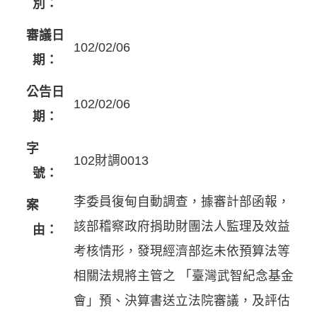
別：
審議日
102/02/06
期：
公告日
102/02/06
期：
字
102財調0013
號：
李委員復甸自動調查，據審計部函報，
案
該部稽察政府捐助財團法人監理及效益
由：
考核情形，發現經濟部迄未依預算法等
相關法規將主管之 「臺灣武智紀念基金
會」預、決算書送立法院審議，及評估