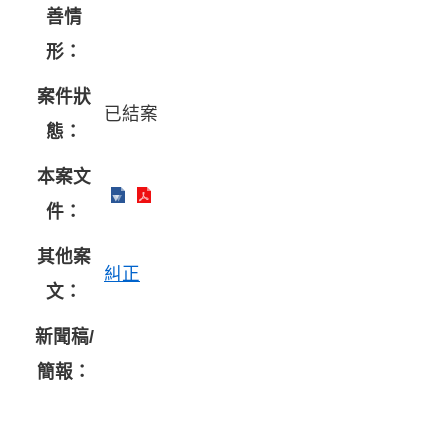
善情
形：
案件狀
已結案
態：
本案文
件：
其他案
糾正
文：
新聞稿/
簡報：