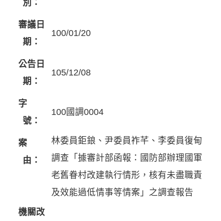
別：
審議日
100/01/20
期：
公告日
105/12/08
期：
字
100國調0004
號：
林委員鉅鋃、尹委員祚芊、李委員復甸
案
調查「據審計部函報：國防部辦理國軍
由：
老舊眷村改建執行情形，核有未盡職責
及效能過低情事等情案」之調查報告
機關改