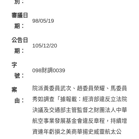
別：
審議日
98/05/19
期：
公告日
105/12/20
期：
字
098財調0039
號：
院派黃委員武次、趙委員榮耀、馬委員
案
秀如調查「據報載：經濟部違反立法院
由：
決議及交通部主管監督之財團法人中華
航空事業發展基金會違反章程，持續增
資連年虧損之美商華揚史威靈航太公