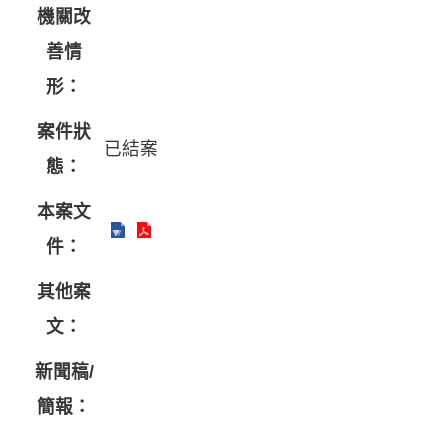
機關改
善情
形：
案件狀
已結案
態：
本案文
件：
其他案
文：
新聞稿/
簡報：