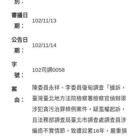
別：
審議日
102/11/13
期：
公告日
102/11/14
期：
字
102司調0058
號：
陳委員永祥、李委員復甸調查「據訴，
案
臺灣臺北地方法院檢察署檢察官偵辦渠
由：
涉犯貪污治罪條例案件，疑濫權起訴，
且法務部調查局臺北市調查處調查員涉
編造不實情節，致遭訟累16年，嚴重損