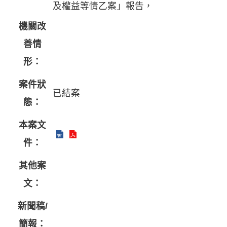
及權益等情乙案」報告，
機關改
善情
形：
案件狀
已結案
態：
本案文
件：
其他案
文：
新聞稿/
簡報：