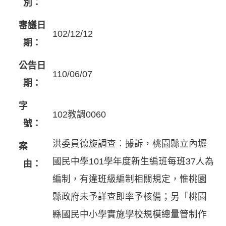
別：
審議日
102/12/12
期：
公告日
110/06/07
期：
字
102教調0060
號：
洪委員德旋調查︰據訴，桃園縣立內壢
案
國民中學101學年度新生編班每班37人為
由：
編制，有違班級編制相關規定，惟桃園
縣政府未予詳查即率予核備；另「桃園
縣國民中小學實施學校規模總量管制作