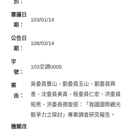
別：
審議日
103/01/14
期：
公告日
108/03/14
期：
字
103交調0005
號：
吳委員豐山、劉委員玉山、劉委員興
案
善、沈委員美真、程委員仁宏、洪委員
由：
昭男、洪委員德旋提：「我國國際觀光
競爭力之探討」專案調查研究報告。
機關改