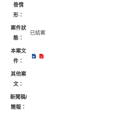
善情
形：
案件狀
已結案
態：
本案文
件：
其他案
文：
新聞稿/
簡報：