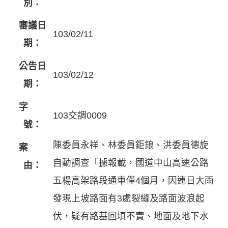
別：
審議日
103/02/11
期：
公告日
103/02/12
期：
字
103交調0009
號：
陳委員永祥、林委員鉅鋃、洪委員德旋
案
自動調查「據報載，國道中山高速公路
由：
五楊高架路段通車僅4個月，因連日大雨
發現上坡路面有3處裂縫及路面波浪起
伏，疑有路基回填不實、地面及地下水